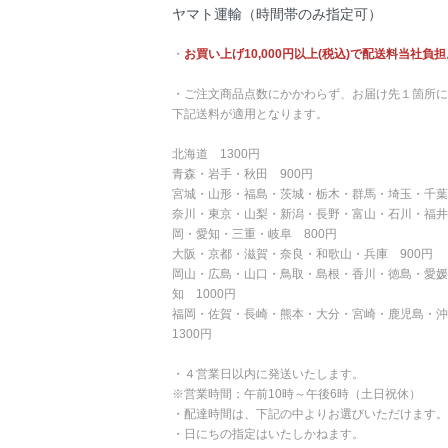
ヤマト運輸（時間帯のみ指定可）
・
お買い上げ10,000円以上(税込)で配送料当社負担
・ご注文商品点数にかかわらず、お届け先１箇所に
下記送料が適用となります。
北海道 1300円
青森・岩手・秋田 900円
宮城・山形・福島・茨城・栃木・群馬・埼玉・千葉
奈川・東京・山梨・新潟・長野・富山・石川・福井
岡・愛知・三重・岐阜 800円
大阪・京都・滋賀・奈良・和歌山・兵庫 900円
岡山・広島・山口・鳥取・島根・香川・徳島・愛媛
知 1000円
福岡・佐賀・長崎・熊本・大分・宮崎・鹿児島・
1300円
・４営業日以内に発送いたします。
※営業時間：午前10時～午後6時（土日祝休）
・配達時間は、下記の中よりお選びいただけます。
・日にちの指定はいたしかねます。