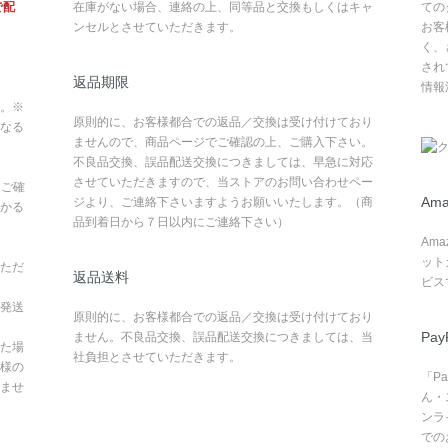
で配
在庫がない場合、連絡の上、同等品と交換もしくはキャ
ての
ンセルとさせていただきます。
お客
く、
され
返品期限
情報
。※
原則的に、お客様都合での返品／交換は受け付けており
なる
ませんので、商品ページでご確認の上、ご購入下さい。
不良品交換、誤品配送交換につきましては、早急に対応
させていただきますので、当ストアのお問い合わせペー
てご確
Ama
ジより、ご連絡下さいますようお願いいたします。（商
かる
品到着日から７日以内にご連絡下さい）
Am
ット
ただ
返品送料
ビス
発送
原則的に、お客様都合での返品／交換は受け付けており
Pay
ません。不良品交換、誤品配送交換につきましては、当
た場
社負担とさせていただきます。
様の
「P
ませ
ん・
ンラ
での