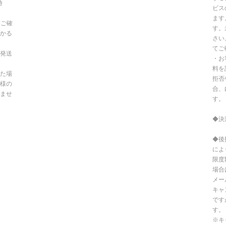
時
ビス
ます
てご確
す。
かる
さい
てご
発送
・お
料を
た場
拒否
様の
合、
ませ
す。
◆決
◆後
によ
限度
場合
メー
キャ
です
す。
※キ