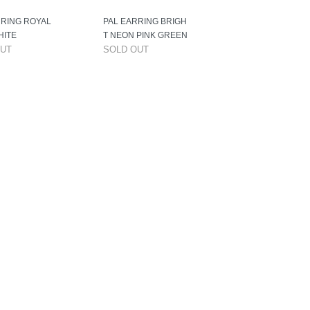
RRING ROYAL
PAL EARRING BRIGH
HITE
T NEON PINK GREEN
OUT
SOLD OUT