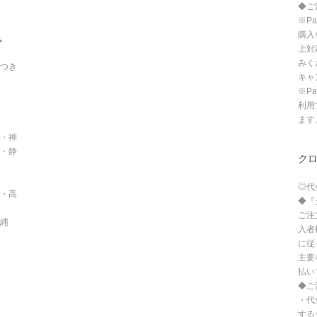
◆ご
※P
購入
。
上対
みく
つき
キャ
※P
利用
ます
・神
・静
ク
◎代
・高
◆『
ご注
沖縄
入者
に従
主要
払い
◆ご
・代
する