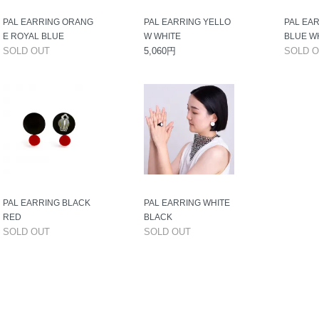
PAL EARRING ORANG
PAL EARRING YELLO
PAL EA
E ROYAL BLUE
W WHITE
BLUE W
SOLD OUT
5,060円
SOLD 
PAL EARRING BLACK
PAL EARRING WHITE
RED
BLACK
SOLD OUT
SOLD OUT