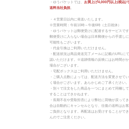
・ゆうパケットでは、
お買上げ4,000円以上(税込)
送料当社負担
。
・４営業日以内に発送いたします。
※営業時間：午前10時～午後6時（土日祝休）
・ゆうパケットは郵便受けに配達するサービスです
郵便受けに入らない場合は日本郵便からの手渡しに
可能性もございます。
・代金引換はご利用いただけません。
・配送状況は商品発送完了メールに記載のURLに
認いただけます。※追跡情報の反映にはお時間がか
場合がございます。
・宅配ボックスはご利用いただけません。
・ご購入点数によっては、配送方法を変更させてい
く場合がございます。あらかじめご了承ください。
・別々で注文をした商品を一つにまとめて同梱して
することはできかねます。
・長期不在や受取拒否により弊社に荷物が戻ってき
合は自動的にキャンセルとなり、往復の送料はお客
ご負担となります。再配送はお受けすることができ
んのでご注意ください。