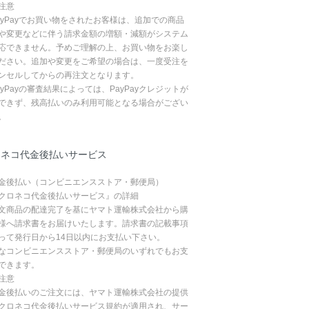
注意
ayPayでお買い物をされたお客様は、追加での商品
や変更などに伴う請求金額の増額・減額がシステム
応できません。予めご理解の上、お買い物をお楽し
ださい。追加や変更をご希望の場合は、一度受注を
ンセルしてからの再注文となります。
ayPayの審査結果によっては、PayPayクレジットが
できず、残高払いのみ利用可能となる場合がござい
。
ロネコ代金後払いサービス
金後払い（コンビニエンスストア・郵便局）
クロネコ代金後払いサービス』の詳細
文商品の配達完了を基にヤマト運輸株式会社から購
様へ請求書をお届けいたします。請求書の記載事項
って発行日から14日以内にお支払い下さい。
なコンビニエンスストア・郵便局のいずれでもお支
できます。
注意
金後払いのご注文には、ヤマト運輸株式会社の提供
クロネコ代金後払いサービス規約が適用され、サー