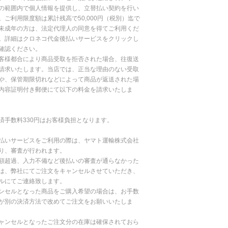
の範囲内で個人情報を提供し、立替払い契約を行い
。ご利用限度額は累計残高で50,000円（税別）迄で
未成年の方は、法定代理人の同意を得てご利用くだ
。詳細はクロネコ代金後払いサービスをクリックし
確認ください。
客様都合により商品受取を拒否された場合、往復送
請求いたします。当店では、正当な理由のない受取
や、保管期限切れなどによって商品が返送された場
内容証明付き郵便にて以下の料金を請求いたしま
済手数料330円はお客様負担となります。
払いサービスをご利用の際は、ヤマト運輸株式会社
り、審査が行われます。
額超過、入力不備など後払いの審査が通らなかった
は、弊社にてご注文をキャンセルさせていただき、
ルにてご連絡致します。
ンセルとなった商品をご購入希望の場合は、お手数
が別の決済方法で改めてご注文をお願いいたしま
ャンセルとなったご注文分の在庫は確保されておら