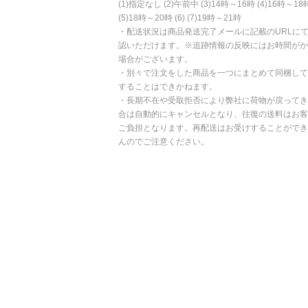
(1)指定なし (2)午前中 (3)14時～16時 (4)16時～18
(5)18時～20時 (6) (7)19時～21時
・配送状況は商品発送完了メールに記載のURLに
認いただけます。※追跡情報の反映にはお時間がか
場合がございます。
・別々で注文をした商品を一つにまとめて同梱して
することはできかねます。
・長期不在や受取拒否により弊社に荷物が戻ってき
合は自動的にキャンセルとなり、往復の送料はお客
ご負担となります。再配送はお受けすることができ
んのでご注意ください。