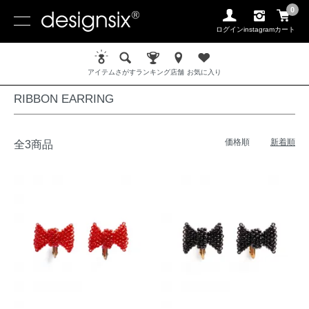
0
ログイン
instagram
カート
ホーム
EARRING / イヤリング
RIBBON EARRING
アイテム
さがす
ランキング
店舗
お気に入り
RIBBON EARRING
価格順
新着順
全3商品