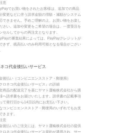
注意
ayPayでお買い物をされたお客様は、追加での商品
や変更などに伴う請求金額の増額・減額がシステム
応できません。予めご理解の上、お買い物をお楽し
ださい。追加や変更をご希望の場合は、一度受注を
ンセルしてからの再注文となります。
ayPayの審査結果によっては、PayPayクレジットが
できず、残高払いのみ利用可能となる場合がござい
。
ロネコ代金後払いサービス
金後払い（コンビニエンスストア・郵便局）
クロネコ代金後払いサービス』の詳細
文商品の配達完了を基にヤマト運輸株式会社から購
様へ請求書をお届けいたします。請求書の記載事項
って発行日から14日以内にお支払い下さい。
なコンビニエンスストア・郵便局のいずれでもお支
できます。
注意
金後払いのご注文には、ヤマト運輸株式会社の提供
クロネコ代金後払いサービス規約が適用され、サー