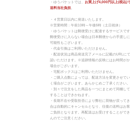
・ゆうパケットでは、
お買上げ4,000円以上(税込)
送料当社負担
。
・４営業日以内に発送いたします。
※営業時間：午前10時～午後6時（土日祝休）
・ゆうパケットは郵便受けに配達するサービスです
郵便受けに入らない場合は日本郵便からの手渡しに
可能性もございます。
・代金引換はご利用いただけません。
・配送状況は商品発送完了メールに記載のURLに
認いただけます。※追跡情報の反映にはお時間がか
場合がございます。
・宅配ボックスはご利用いただけません。
・ご購入点数によっては、配送方法を変更させてい
く場合がございます。あらかじめご了承ください。
・別々で注文をした商品を一つにまとめて同梱して
することはできかねます。
・長期不在や受取拒否により弊社に荷物が戻ってき
合は自動的にキャンセルとなり、往復の送料はお客
ご負担となります。再配送はお受けすることができ
んのでご注意ください。