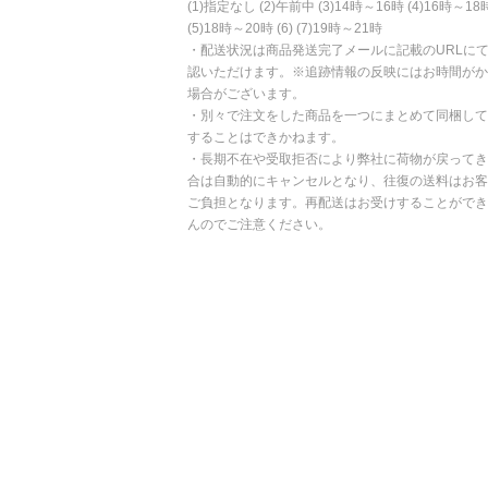
(1)指定なし (2)午前中 (3)14時～16時 (4)16時～18
(5)18時～20時 (6) (7)19時～21時
・配送状況は商品発送完了メールに記載のURLに
認いただけます。※追跡情報の反映にはお時間がか
場合がございます。
・別々で注文をした商品を一つにまとめて同梱して
することはできかねます。
・長期不在や受取拒否により弊社に荷物が戻ってき
合は自動的にキャンセルとなり、往復の送料はお客
ご負担となります。再配送はお受けすることができ
んのでご注意ください。