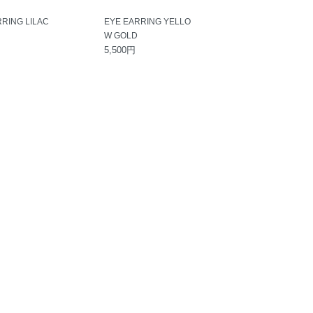
RING LILAC
EYE EARRING YELLO
W GOLD
5,500円