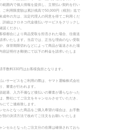
の範囲内で個人情報を提供し、立替払い契約を行い
。ご利用限度額は累計残高で50,000円（税別）迄で
未成年の方は、法定代理人の同意を得てご利用くだ
。詳細はクロネコ代金後払いサービスをクリックし
確認ください。
客様都合により商品受取を拒否された場合、往復送
請求いたします。当店では、正当な理由のない受取
や、保管期限切れなどによって商品が返送された場
内容証明付き郵便にて以下の料金を請求いたしま
済手数料330円はお客様負担となります。
払いサービスをご利用の際は、ヤマト運輸株式会社
り、審査が行われます。
額超過、入力不備など後払いの審査が通らなかった
は、弊社にてご注文をキャンセルさせていただき、
ルにてご連絡致します。
ンセルとなった商品をご購入希望の場合は、お手数
が別の決済方法で改めてご注文をお願いいたしま
ャンセルとなったご注文分の在庫は確保されておら