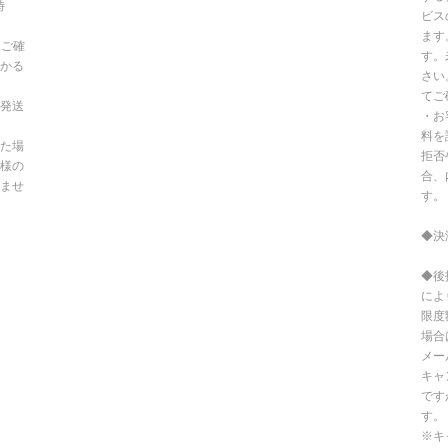
時
ビス
ます
てご確
す。
かる
さい
てご
発送
・お
料を
た場
拒否
様の
合、
ませ
す。
◆決
◆後
によ
限度
場合
メー
キャ
です
す。
※キ