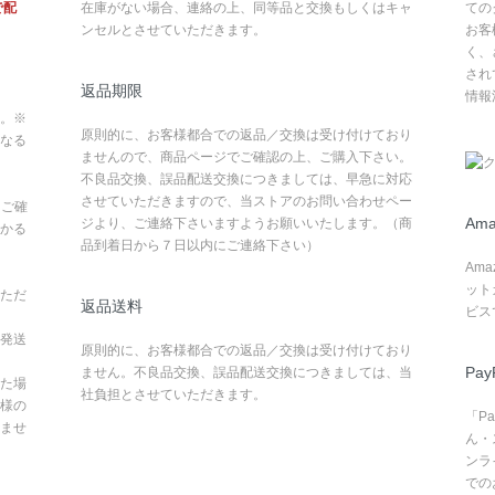
で配
在庫がない場合、連絡の上、同等品と交換もしくはキャ
ての
ンセルとさせていただきます。
お客
く、
され
返品期限
情報
。※
原則的に、お客様都合での返品／交換は受け付けており
なる
ませんので、商品ページでご確認の上、ご購入下さい。
不良品交換、誤品配送交換につきましては、早急に対応
させていただきますので、当ストアのお問い合わせペー
てご確
Ama
ジより、ご連絡下さいますようお願いいたします。（商
かる
品到着日から７日以内にご連絡下さい）
Am
ット
ただ
返品送料
ビス
発送
原則的に、お客様都合での返品／交換は受け付けており
Pay
ません。不良品交換、誤品配送交換につきましては、当
た場
社負担とさせていただきます。
様の
「P
ませ
ん・
ンラ
での