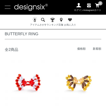
0
ログイン
instagram
カート
ホーム
RING / リング
BUTTERFLY RING
アイテム
さがす
ランキング
店舗
お気に入り
BUTTERFLY RING
価格順
新着順
全2商品