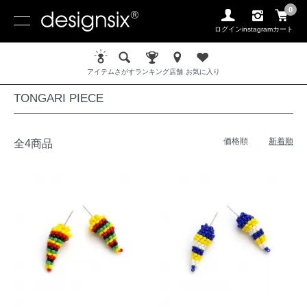
0
ログイン
instagram
カート
ホーム
PIERCE / ピアス
TONGARI PIECE
アイテム
さがす
ランキング
店舗
お気に入り
TONGARI PIECE
価格順
新着順
全4商品