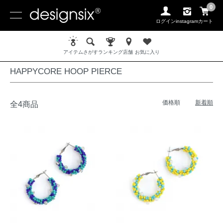
0
ログイン
instagram
カート
ホーム
PIERCE / ピアス
HAPPYCORE HOOP PIERCE
アイテム
さがす
ランキング
店舗
お気に入り
HAPPYCORE HOOP PIERCE
価格順
新着順
全4商品