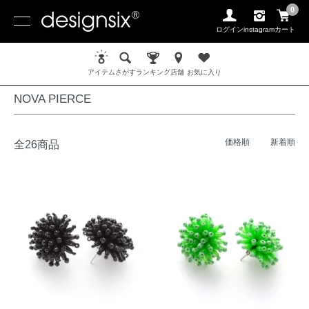
0
ログイン
instagram
カート
ホーム
PIERCE / ピアス
NOVA PIERCE
アイテム
さがす
ランキング
店舗
お気に入り
NOVA PIERCE
価格順
新着順
全26商品