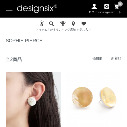
0
ログイン
instagram
カート
ホーム
PIERCE / ピアス
SOPHIE PIERCE
アイテム
さがす
ランキング
店舗
お気に入り
SOPHIE PIERCE
価格順
新着順
全2商品