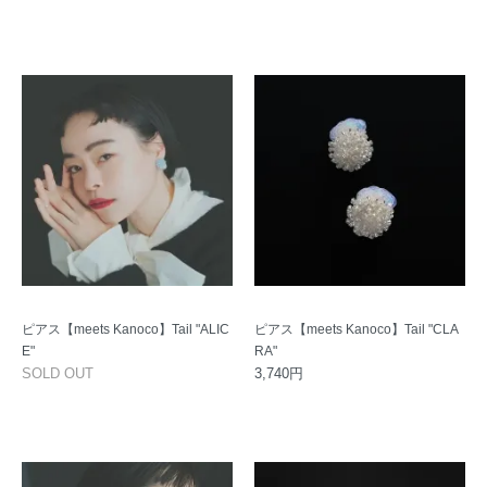
ピアス【meets Kanoco】Tail "ALIC
ピアス【meets Kanoco】Tail "CLA
E"
RA"
SOLD OUT
3,740円