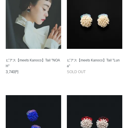
ピアス【meets Kanoco】Tail "NOA
ピアス【meets Kanoco】Tail "Lun
H"
a"
3,740円
SOLD OUT