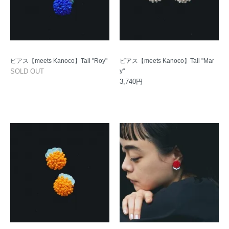
ピアス【meets Kanoco】Tail "Roy"
ピアス【meets Kanoco】Tail "Mar
SOLD OUT
y"
3,740円