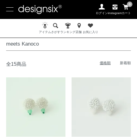
0
ログイン
instagram
カート
ホーム
PIERCE / ピアス
meets Kanoco
アイテム
さがす
ランキング
店舗
お気に入り
meets Kanoco
価格順
新着順
全15商品