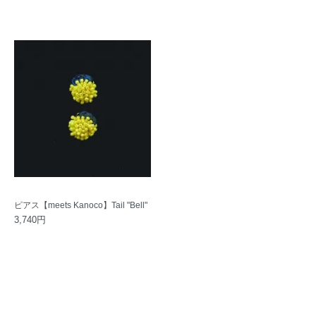
ピアス【meets Kanoco】Tail "Bell"
3,740円