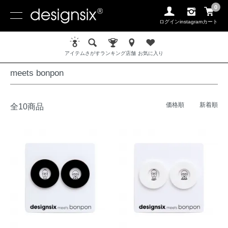
0
ログイン
instagram
カート
ホーム
PIERCE / ピアス
meets bonpon
アイテム
さがす
ランキング
店舗
お気に入り
meets bonpon
価格順
新着順
全10商品