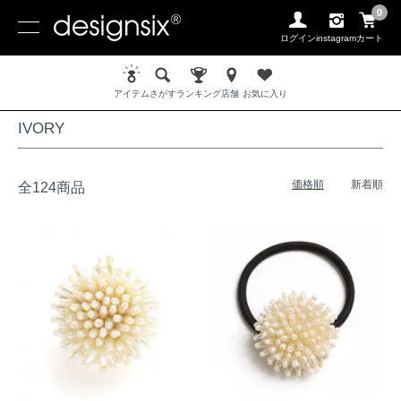
0
ログイン
instagram
カート
ホーム
COLOR / 色
IVORY
アイテム
さがす
ランキング
店舗
お気に入り
IVORY
価格順
新着順
全124商品