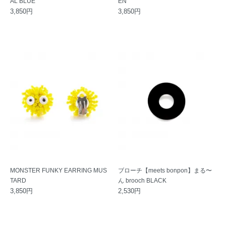
AL BLUE
EN
3,850円
3,850円
MONSTER FUNKY EARRING MUS
ブローチ【meets bonpon】まる〜
TARD
ん brooch BLACK
3,850円
2,530円