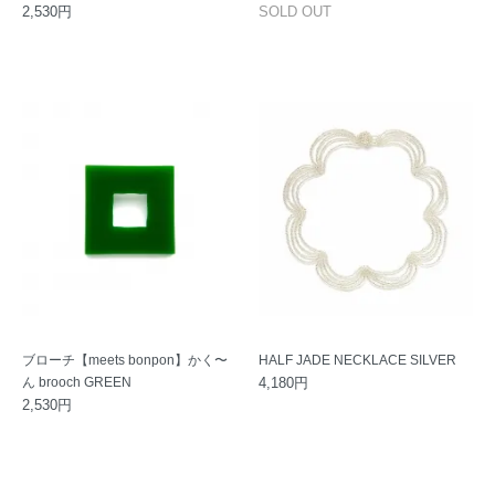
2,530円
SOLD OUT
ブローチ【meets bonpon】かく〜
HALF JADE NECKLACE SILVER
ん brooch GREEN
4,180円
2,530円