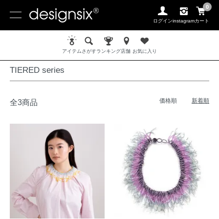
0
ログイン
instagram
カート
ホーム
MATERIAL / 素材
BEADS / ビーズ
TIERED series
アイテム
さがす
ランキング
店舗
お気に入り
TIERED series
価格順
新着順
全3商品