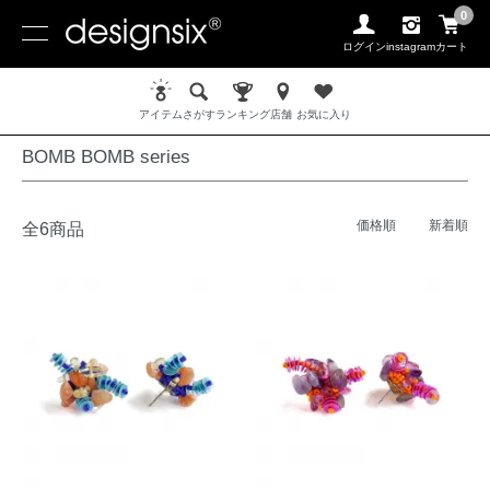
0
ログイン
instagram
カート
ホーム
MATERIAL / 素材
STONE / ストーン
BOMB BOMB series
アイテム
さがす
ランキング
店舗
お気に入り
BOMB BOMB series
価格順
新着順
全6商品