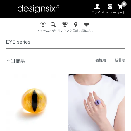
0
ログイン
instagram
カート
ホーム
MATERIAL / 素材
RESIN / レジン
EYE series
アイテム
さがす
ランキング
店舗
お気に入り
EYE series
価格順
新着順
全11商品