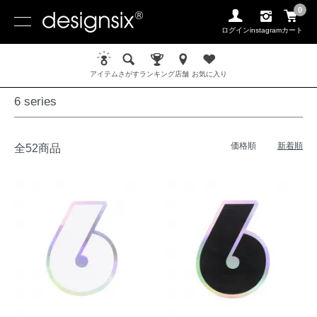
0
ログイン
instagram
カート
ホーム
6 series
アイテム
さがす
ランキング
店舗
お気に入り
6 series
価格順
新着順
全52商品