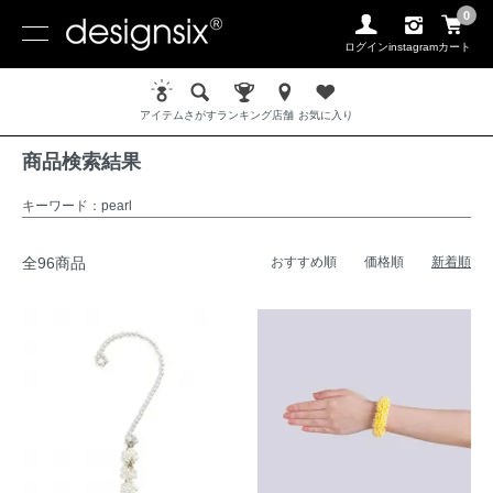
0
ログイン
instagram
カート
ホーム
商品検索結果
アイテム
さがす
ランキング
店舗
お気に入り
商品検索結果
キーワード：pearl
全96商品
おすすめ順
価格順
新着順