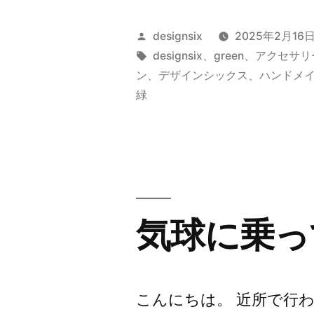
童
投
designsix
2025年2月16
”
稿
タ
designsix
、
green
、
アクセサリ
者:
グ:
ン
、
デザインシックス
、
ハンドメ
の
緑
気球に乗っ
こんにちは。 近所で行