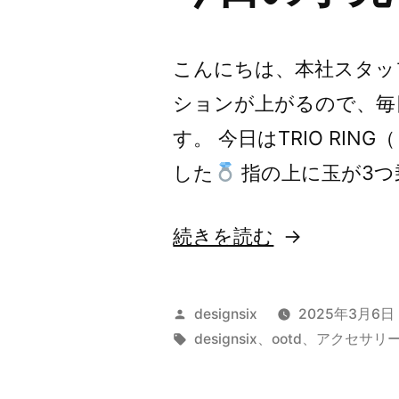
こんにちは、本社スタッ
ションが上がるので、毎日d
す。 今日はTRIO RI
した
指の上に玉が3つ
“今
続きを読む
日
の
投
designsix
2025年3月6日
手
稿
タ
designsix
、
ootd
、
アクセサリ
者:
グ:
元”