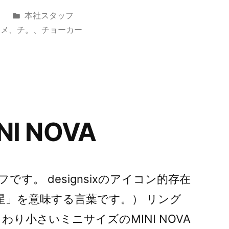
カ
日
本社スタッフ
テ
ニメ
、
チ。
、
チョーカー
ゴ
リ
ー:
I NOVA
す。 designsixのアイコン的存在
星」を意味する言葉です。） リング
まわり小さいミニサイズのMINI NOVA