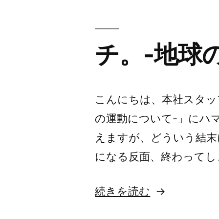
に
ぴ
っ
チ。-地球
た
り
の
こんにちは、本社スタッ
ブ
の運動について-」にハ
ロ
えますが、どういう結末
ー
になる反面、終わってし
チ
“チ。-
続きを読む
地
”