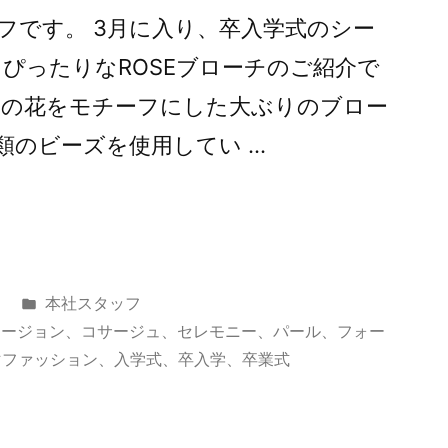
フです。 3月に入り、卒入学式のシー
ぴったりなROSEブローチのご紹介で
ラの花をモチーフにした大ぶりのブロー
類のビーズを使用してい …
カ
本社スタッフ
テ
ケージョン
、
コサージュ
、
セレモニー
、
パール
、
フォー
ゴ
マファッション
、
入学式
、
卒入学
、
卒業式
リ
ー: