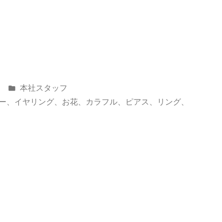
カ
本社スタッフ
テ
ー
、
イヤリング
、
お花
、
カラフル
、
ピアス
、
リング
、
ゴ
リ
ー: