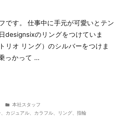
フです。 仕事中に手元が可愛いとテン
esignsixのリングをつけていま
NG（トリオ リング）のシルバーをつけま
乗っかって …
カ
本社スタッフ
テ
ー
、
カジュアル
、
カラフル
、
リング
、
指輪
ゴ
リ