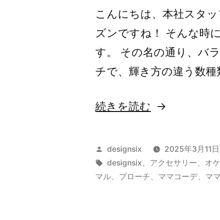
こんにちは、本社スタッ
ズンですね！ そんな時に
す。 その名の通り、バ
チで、輝き方の違う数種
“オ
続きを読む
ケ
ー
投
designsix
2025年3月11日
ジ
稿
タ
designsix
、
アクセサリー
、
オ
者:
グ:
マル
、
ブローチ
、
ママコーデ
、
マ
ョ
ン