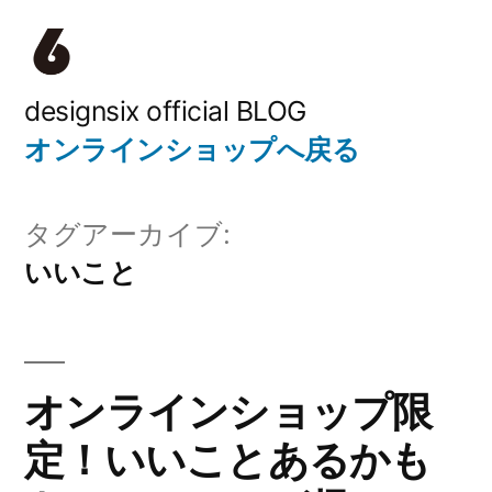
コ
ン
テ
designsix official BLOG
オンラインショップへ戻る
ン
ツ
タグアーカイブ:
へ
いいこと
ス
キ
ッ
オンラインショップ限
プ
定！いいことあるかも