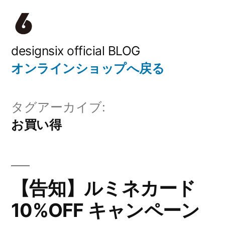
コ
ン
テ
designsix official BLOG
オンラインショップへ戻る
ン
ツ
タグアーカイブ:
へ
お買い得
ス
キ
ッ
【告知】ルミネカード
プ
10%OFF キャンペーン