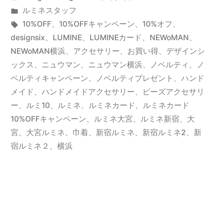
ミ
稿
カ
ルミネスタッフ
ネ
者:
テ
タ
10%OFF
、
10%OFFキャンペーン
、
10%オフ
、
カ
ゴ
グ:
designsix
、
LUMINE
、
LUMINEカード
、
NEWoMAN
、
リ
NEWoMAN横浜
、
アクセサリー
、
お買い得
、
デザインシ
ー
ー:
ックス
、
ニュウマン
、
ニュウマン横浜
、
ノベルティ
、
ノ
ド
ベルティキャンペーン
、
ノベルティプレゼント
、
ハンド
メイド
、
ハンドメイドアクセサリー
、
ビーズアクセサリ
10%OFF
ー
、
ルミ10
、
ルミネ
、
ルミネカード
、
ルミネカード
キ
10%OFFキャンペーン
、
ルミネ大宮
、
ルミネ新宿
、
大
ャ
宮
、
大宮ルミネ
、
巾着
、
新宿ルミネ
、
新宿ルミネ2
、
新
宿ルミネ２
、
横浜
ン
ペ
ー
ン”