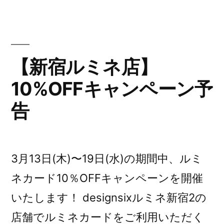
ト
キ
ャ
【新宿ルミネ店】
ン
10%OFFキャンペーン予
ペ
告
ー
ン
開
3月13日(木)〜19日(水)の期間中、ルミ
催!”
ネカード10％OFFキャンペーンを開催
の
いたします！ designsixルミネ新宿2の
店舗でルミネカードをご利用いただく