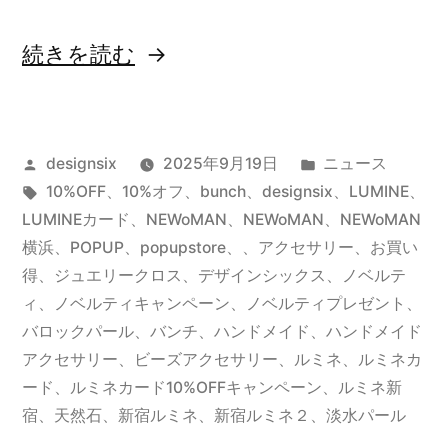
“ル
続きを読む
ミ
ネ
投
カ
designsix
2025年9月19日
ニュース
カ
稿
タ
テ
10%OFF
、
10%オフ
、
bunch
、
designsix
、
LUMINE
、
ー
者:
グ:
ゴ
LUMINEカード
、
NEWoMAN
、
NEWoMAN、NEWoMAN
ド
リ
横浜、POPUP、popupstore、
、
アクセサリー
、
お買い
ー:
得
、
ジュエリークロス
、
デザインシックス
、
ノベルテ
10%OFF
ィ
、
ノベルティキャンペーン
、
ノベルティプレゼント
、
キ
バロックパール
、
バンチ
、
ハンドメイド
、
ハンドメイド
アクセサリー
、
ビーズアクセサリー
、
ルミネ
、
ルミネカ
ャ
ード
、
ルミネカード10%OFFキャンペーン
、
ルミネ新
ン
宿
、
天然石
、
新宿ルミネ
、
新宿ルミネ２
、
淡水パール
ペ