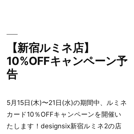
ー
ン
ス
【新宿ルミネ店】
タ
ー
10%OFFキャンペーン予
ト！”
告
の
5月15日(木)〜21日(水)の期間中、ルミネ
カード10％OFFキャンペーンを開催い
たします！designsix新宿ルミネ2の店