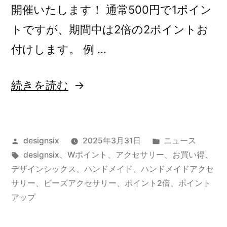
開催いたします！ 通常500円で1ポイン
トですが、期間中は2倍の2ポイントお
付けします。 例 …
“直
続きを読む
営
店
投
カ
designsix
2025年3月31日
ニュース
舗
稿
タ
テ
designsix
、
Wポイント
、
アクセサリー
、
お買い得
、
W
者:
グ:
ゴ
デザインシックス
、
ハンドメイド
、
ハンドメイドアクセ
ポ
リ
サリー
、
ビーズアクセサリー
、
ポイント2倍
、
ポイント
ー:
アップ
イ
ン