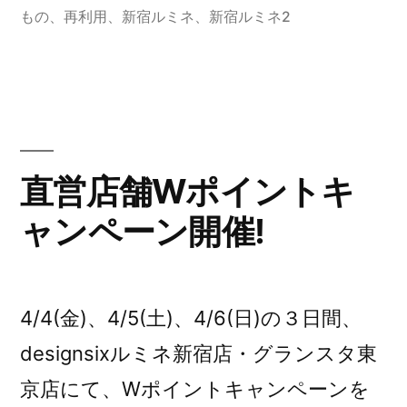
もの
、
再利用
、
新宿ルミネ
、
新宿ルミネ2
ャ
ン
ペ
ー
ン
直営店舗Wポイントキ
予
ャンペーン開催!
告”
の
4/4(金)、4/5(土)、4/6(日)の３日間、
designsixルミネ新宿店・グランスタ東
京店にて、Wポイントキャンペーンを