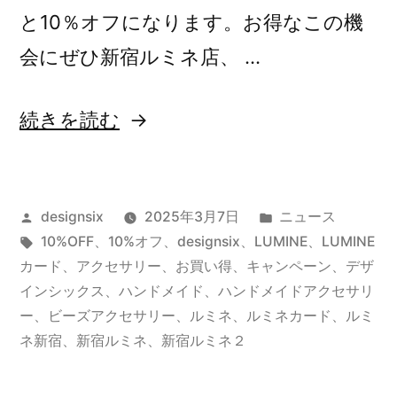
と10％オフになります。お得なこの機
会にぜひ新宿ルミネ店、 …
“【新
続きを読む
宿
ル
投
カ
designsix
2025年3月7日
ニュース
ミ
稿
タ
テ
10%OFF
、
10%オフ
、
designsix
、
LUMINE
、
LUMINE
ネ
者:
グ:
ゴ
カード
、
アクセサリー
、
お買い得
、
キャンペーン
、
デザ
店】
リ
インシックス
、
ハンドメイド
、
ハンドメイドアクセサリ
ー:
ー
、
ビーズアクセサリー
、
ルミネ
、
ルミネカード
、
ルミ
10%OFF
ネ新宿
、
新宿ルミネ
、
新宿ルミネ２
キ
ャ