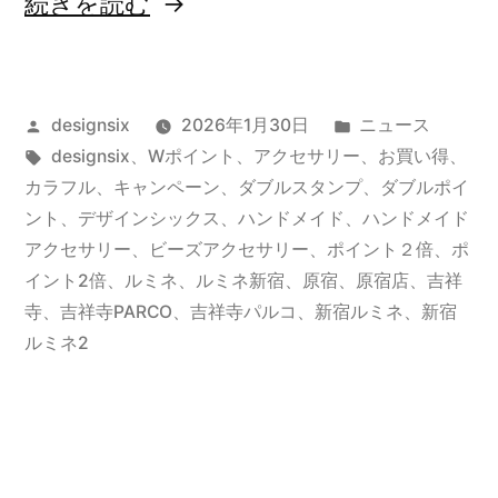
“【告
続きを読む
知】
直
投
カ
designsix
2026年1月30日
ニュース
営
稿
タ
テ
designsix
、
Wポイント
、
アクセサリー
、
お買い得
、
店
者:
グ:
ゴ
カラフル
、
キャンペーン
、
ダブルスタンプ
、
ダブルポイ
舗
リ
ント
、
デザインシックス
、
ハンドメイド
、
ハンドメイド
ー:
アクセサリー
、
ビーズアクセサリー
、
ポイント２倍
、
ポ
W
イント2倍
、
ルミネ
、
ルミネ新宿
、
原宿
、
原宿店
、
吉祥
ポ
寺
、
吉祥寺PARCO
、
吉祥寺パルコ
、
新宿ルミネ
、
新宿
ルミネ2
イ
ン
ト
キ