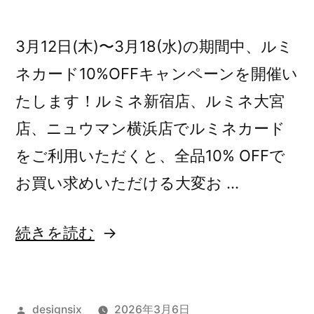
3月12日(木)〜3月18(水)の期間中、ルミ
ネカード10%OFFキャンペーンを開催い
たします！ルミネ新宿店、ルミネ大宮
店、ニュウマン横浜店でルミネカード
をご利用いただくと、全品10% OFFで
お買い求めいただける大変お …
“【告
続きを読む
知】
ル
投
designsix
2026年3月6日