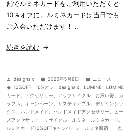
舗でルミネカードをご利用いただくと
10％オフに。ルミネカードは当日でも
ご入会いただけます！ …
“【新
続きを読む
宿
ル
投
カ
designsix
2025年5月8日
ニュース
ミ
稿
タ
テ
10%OFF
、
10%オフ
、
designsix
、
LUMINE
、
LUMINE
ネ
者:
グ:
ゴ
カード
、
アクセサリー
、
アップサイクル
、
お買い得
、
カ
店】
リ
ラフル
、
キャンペーン
、
サスティナブル
、
デザインシッ
ー:
クス
、
ハンドメイド
、
ハンドメイドアクセサリー
、
ビー
10%OFF
ズアクセサリー
、
リサイクル
、
ルミネ
、
ルミネカード
、
キ
ルミネカード10%OFFキャンペーン
、
ルミネ新宿
、
一点