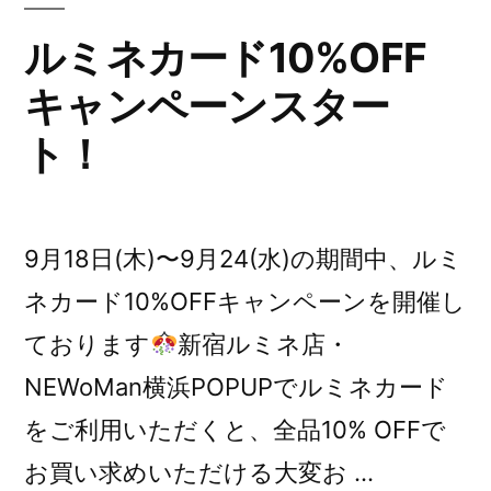
ャ
ルミネカード10%OFF
ン
キャンペーンスター
ペ
ト！
ー
ン
開
9月18日(木)〜9月24(水)の期間中、ルミ
催!”
ネカード10%OFFキャンペーンを開催し
の
ております
新宿ルミネ店・
NEWoMan横浜POPUPでルミネカード
をご利用いただくと、全品10% OFFで
お買い求めいただける大変お …