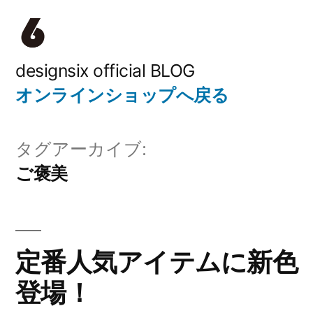
コ
ン
テ
designsix official BLOG
オンラインショップへ戻る
ン
ツ
タグアーカイブ:
へ
ご褒美
ス
キ
ッ
定番人気アイテムに新色
プ
登場！