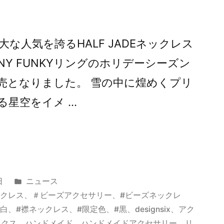
な人気を誇るHALF JADEネックレス
NY FUNKYリングのホリデーシーズン
売となりました。 雪の中に煌めくプリ
る星空をイメ …
カ
日
ニュース
テ
ックレス
、
＃ビーズアクセサリー
、
#ビーズネックレ
ゴ
#白
、
#襟ネックレス
、
#限定色
、
#黒
、
designsix
、
アク
リ
ックス
、
ハンドメイド
、
ハンドメイドアクセサリー
、
リ