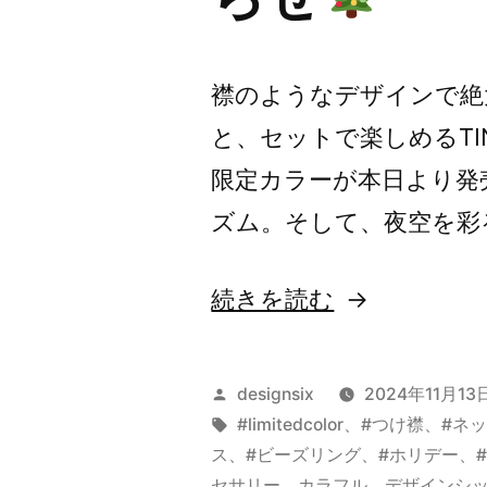
襟のようなデザインで絶大
と、セットで楽しめるTI
限定カラーが本日より発
ズム。そして、夜空を彩
“新
続きを読む
作：
ホ
投
designsix
2024年11月13
リ
稿
タ
#limitedcolor
、
#つけ襟
、
#ネ
者:
グ:
ス
、
#ビーズリング
、
#ホリデー
、
デ
セサリー
、
カラフル
、
デザインシ