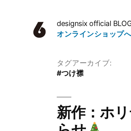
コ
ン
designsix official BLO
テ
オンラインショップ
ン
ツ
タグアーカイブ:
へ
#つけ襟
ス
キ
ッ
新作：ホリ
プ
らせ