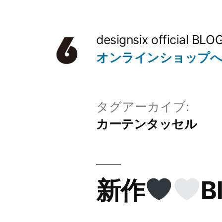
コ
ン
designsix official BLO
テ
オンラインショップ
ン
ツ
タグアーカイブ:
へ
カーテンタッセル
ス
キ
ッ
新作
B
プ