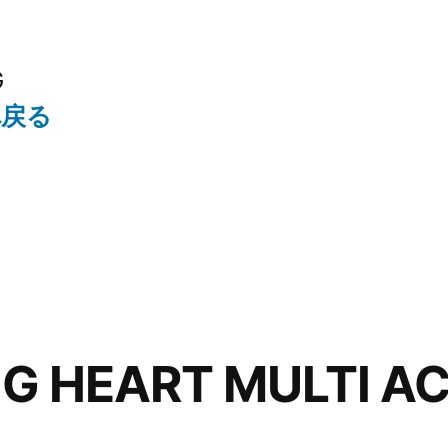
G
へ戻る
IG HEART MULTI 