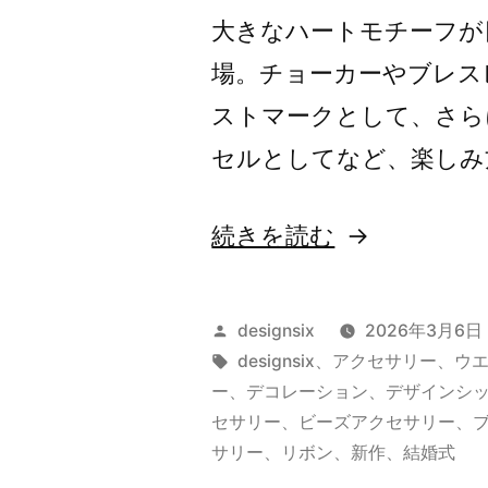
大きなハートモチーフが
場。チョーカーやブレス
ストマークとして、さら
セルとしてなど、楽しみ方は
“新
続きを読む
作
投
designsix
2026年3月6日
稿
タ
designsix
、
アクセサリー
、
ウ
者:
グ:
ー
、
デコレーション
、
デザインシ
BIG
セサリー
、
ビーズアクセサリー
、
HEART
サリー
、
リボン
、
新作
、
結婚式