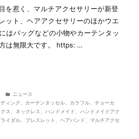
目を惹く、マルチアクセサリーが新登
レット、ヘアアクセサリーのほかウエ
にはバッグなどの小物やカーテンタッ
無限大です。 https: …
カ
ニュース
テ
エディング
、
カーテンタッセル
、
カラフル
、
チョーカ
ゴ
ックス
、
ネックレス
、
ハンドメイド
、
ハンドメイドアク
リ
ブライダル
、
ブレスレット
、
ヘアバンド
、
マルチアクセ
ー: