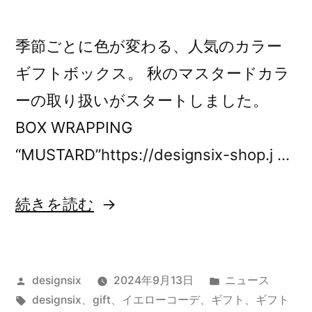
季節ごとに色が変わる、人気のカラー
ギフトボックス。 秋のマスタードカラ
ーの取り扱いがスタートしました。
BOX WRAPPING
“MUSTARD”https://designsix-shop.j …
“秋
続きを読む
色
ギ
投
カ
designsix
2024年9月13日
ニュース
フ
稿
タ
テ
designsix
、
gift
、
イエローコーデ
、
ギフト
、
ギフト