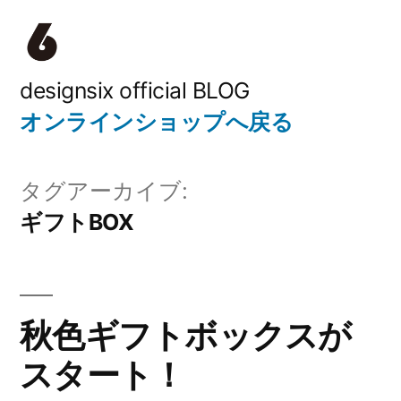
コ
ン
テ
designsix official BLOG
オンラインショップへ戻る
ン
ツ
タグアーカイブ:
へ
ギフトBOX
ス
キ
ッ
秋色ギフトボックスが
プ
スタート！