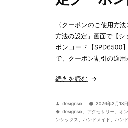
〈クーポンのご使用方法
方法の設定」画面で【シ
ポンコード【SPD650
で、クーポン割引の適用
“【¥500
続きを読む
ク
ー
投
designsix
2026年2月13
ポ
稿
タ
designsix
、
アクセサリー
、
オ
者:
グ:
ンシックス
、
ハンドメイド
、
ハン
ン】