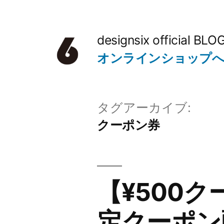
コ
ン
designsix official BLO
テ
オンラインショップ
ン
ツ
タグアーカイブ:
へ
クーポン券
ス
キ
ッ
【¥500
プ
定クーポン