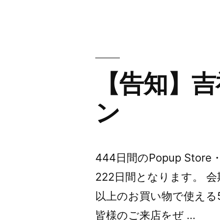
オ
ン
ラ
イ
【告知】吉
ン
ン
シ
ョ
ッ
444日間のPopup Sto
プ
222日間となります。 会
限
以上のお買い物で使える5
定
皆様のご来店をぜ …