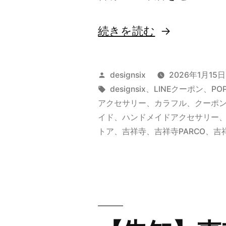
ク
ー
“【告
続きを読む
ポ
知】
ン
吉
投
designsix
2026年1月15日
配
祥
稿
タ
designsix
、
LINEクーポン
、
PO
布
者:
グ:
アクセサリー
、
カラフル
、
クーポ
寺
中
イド
、
ハンドメイドアクセサリー
パ
トア
、
吉祥寺
、
吉祥寺PARCO
、
吉
♪”
ル
の
コ
折
り