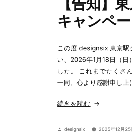
【告知】東
返
し
キャンペー
キ
ャ
ン
この度 designsix 
ペ
い、2026年1月18日
ー
した。 これまでたくさ
ン”
一同、心より感謝申し上
の
“【告
続きを読む
知】
東
投
designsix
2025年12月2