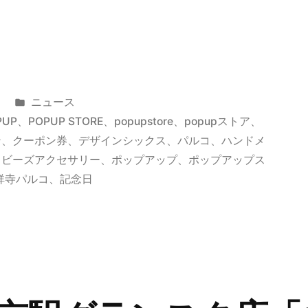
カ
ニュース
テ
PUP
、
POPUP STORE
、
popupstore
、
popupストア
、
ゴ
ン
、
クーポン券
、
デザインシックス
、
パルコ
、
ハンドメ
リ
、
ビーズアクセサリー
、
ポップアップ
、
ポップアップス
ー:
祥寺パルコ
、
記念日