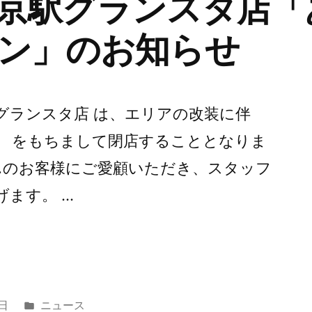
京駅グランスタ店「
ン」のお知らせ
東京駅グランスタ店 は、エリアの改装に伴
（日） をもちまして閉店することとなりま
んのお客様にご愛顧いただき、スタッフ
げます。 …
カ
5日
ニュース