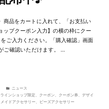
〉商品をカートに入れて、「お支払い
ョップクーポン入力】の横の枠にクー
0】をご入力ください。「購入確認」画面
がご確認いただけます。 …
カ
日
ニュース
テ
ンラインショップ限定
、
クーポン
、
クーポン券
、
デザイ
ゴ
ドメイドアクセサリー
、
ビーズアクセサリー
リ