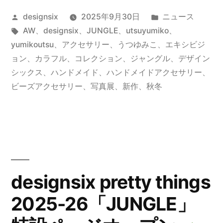
designsix
投
カ
designsix
2025年9月30日
ニュース
pretty
稿
タ
テ
AW
、
designsix
、
JUNGLE
、
utsuyumiko
、
things
者:
グ:
ゴ
yumikoutsu
、
アクセサリー
、
うつゆみこ
、
エキシビジ
2025-
リ
ョン
、
カラフル
、
コレクション
、
ジャングル
、
デザイン
ー:
シックス
、
ハンドメイド
、
ハンドメイドアクセサリー
、
26
ビーズアクセサリー
、
写真展
、
新作
、
秋冬
「JUNGLE」
ま
も
な
く
designsix pretty things
ス
2025-26「JUNGLE」
タ