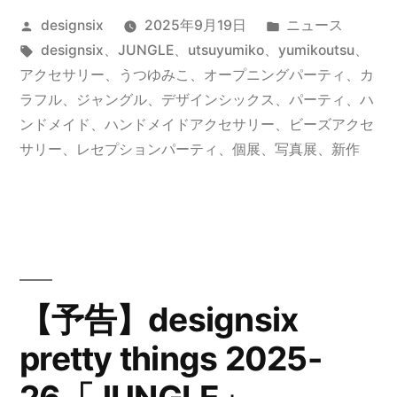
投
カ
designsix
2025年9月19日
ニュース
2025-
稿
タ
テ
designsix
、
JUNGLE
、
utsuyumiko
、
yumikoutsu
、
26「JUNGLE」
者:
グ:
ゴ
アクセサリー
、
うつゆみこ
、
オープニングパーティ
、
カ
特
リ
ラフル
、
ジャングル
、
デザインシックス
、
パーティ
、
ハ
ー:
ンドメイド
、
ハンドメイドアクセサリー
、
ビーズアクセ
設
サリー
、
レセプションパーティ
、
個展
、
写真展
、
新作
ペ
ー
ジ
オ
ー
【予告】designsix
プ
pretty things 2025-
ン