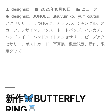
限
投
カ
designsix
2025年10月16日
ニュース
定
稿
タ
テ
designsix
、
JUNGLE
、
utsuyumiko
、
yumikoutsu
、
オ
者:
グ:
ゴ
アクセサリー
、
うつゆみこ
、
カラフル
、
ジャングル
、
ス
リ
リ
カーフ
、
デザインシックス
、
トートバッグ
、
ハンカチ
、
ー:
ハンドメイド
、
ハンドメイドアクセサリー
、
ビーズアク
ジ
セサリー
、
ポストカード
、
写真展
、
数量限定
、
新作
、
限
ナ
定グッズ
ル
グ
ッ
ズ
新作
BUTTERFLY
全
RING
店