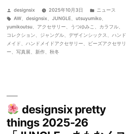
things
投
カ
designsix
2025年10月3日
ニュース
2025-
稿
タ
テ
AW
、
designsix
、
JUNGLE
、
utsuyumiko
、
26
者:
グ:
ゴ
yumikoutsu
、
アクセサリー
、
うつゆみこ
、
カラフル
、
「JUNGLE」
リ
コレクション
、
ジャングル
、
デザインシックス
、
ハンド
ー:
メイド
、
ハンドメイドアクセサリー
、
ビーズアクセサリ
ス
ー
、
写真展
、
新作
、
秋冬
タ
ー
ト
designsix pretty
things 2025-26
”