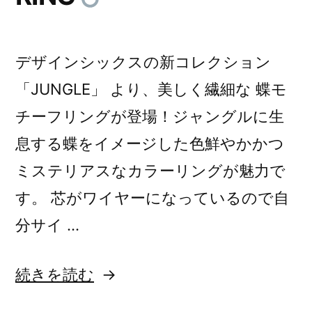
舗
販
デザインシックスの新コレクション
売
「JUNGLE」 より、美しく繊細な 蝶モ
ス
チーフリングが登場！ジャングルに生
タ
息する蝶をイメージした色鮮やかかつ
ー
ミステリアスなカラーリングが魅力で
ト
す。 芯がワイヤーになっているので自
分サイ …
“新
続きを読む
”
作