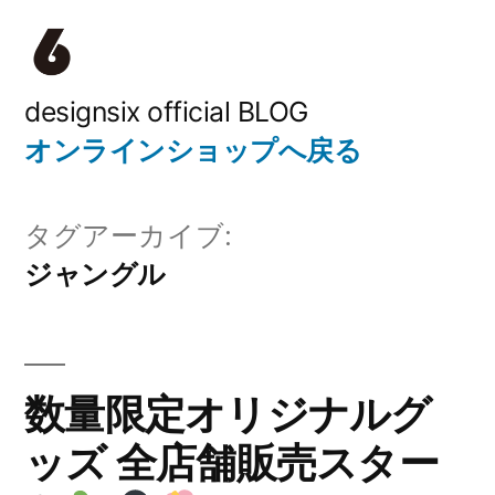
コ
ン
テ
designsix official BLOG
オンラインショップへ戻る
ン
ツ
タグアーカイブ:
へ
ジャングル
ス
キ
ッ
数量限定オリジナルグ
プ
ッズ 全店舗販売スター