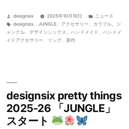
の
投
カ
designsix
2025年10月10日
ニュース
BUTTERFLY
稿
タ
テ
designsix
、
JUNGLE
、
アクセサリー
、
カラフル
、
ジ
RING
者:
グ:
ゴ
ャングル
、
デザインシックス
、
ハンドメイド
、
ハンドメ
リ
イドアクセサリー
、
リング
、
新作
ー:
”
の
designsix pretty things
2025-26 「JUNGLE」
スタート