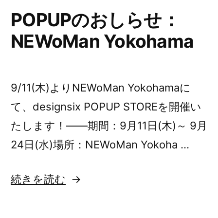
POPUPのおしらせ：
ベ
NEWoMan Yokohama
ル
テ
ィ
9/11(木)よりNEWoMan Yokohamaに
キ
て、designsix POPUP STOREを開催い
ャ
たします！——期間：9月11日(木)～ 9月
ン
24日(水)場所：NEWoMan Yokoha …
ペ
ー
“POPUP
続きを読む
ン
の
開
お