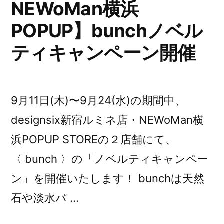
ー
NEWoMan横浜
ト！”
POPUP】bunchノベル
の
ティキャンペーン開催
9月11日(木)〜9月24(水)の期間中、
designsix新宿ルミネ店・NEWoMan横
浜POPUP STOREの２店舗にて、
〈 bunch 〉の「ノベルティキャンペー
ン」を開催いたします！ bunchは天然
石や淡水パ …