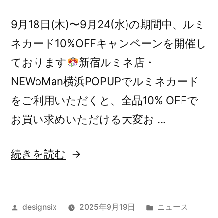
の
9月18日(木)〜9月24(水)の期間中、ルミ
ネカード10%OFFキャンペーンを開催し
ております
新宿ルミネ店・
NEWoMan横浜POPUPでルミネカード
をご利用いただくと、全品10% OFFで
お買い求めいただける大変お …
“ル
続きを読む
ミ
ネ
投
カ
designsix
2025年9月19日
ニュース
カ