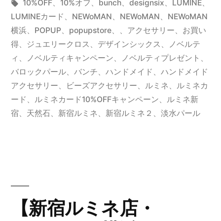
稿
タ
テ
10%OFF
、
10%オフ
、
bunch
、
designsix
、
LUMINE
、
ー
者:
グ:
ゴ
LUMINEカード
、
NEWoMAN
、
NEWoMAN、NEWoMAN
ド
リ
横浜、POPUP、popupstore、
、
アクセサリー
、
お買い
ー:
得
、
ジュエリークロス
、
デザインシックス
、
ノベルテ
10%OFF
ィ
、
ノベルティキャンペーン
、
ノベルティプレゼント
、
キ
バロックパール
、
バンチ
、
ハンドメイド
、
ハンドメイド
アクセサリー
、
ビーズアクセサリー
、
ルミネ
、
ルミネカ
ャ
ード
、
ルミネカード10%OFFキャンペーン
、
ルミネ新
ン
宿
、
天然石
、
新宿ルミネ
、
新宿ルミネ２
、
淡水パール
ペ
ー
ン
ス
【新宿ルミネ店・
タ