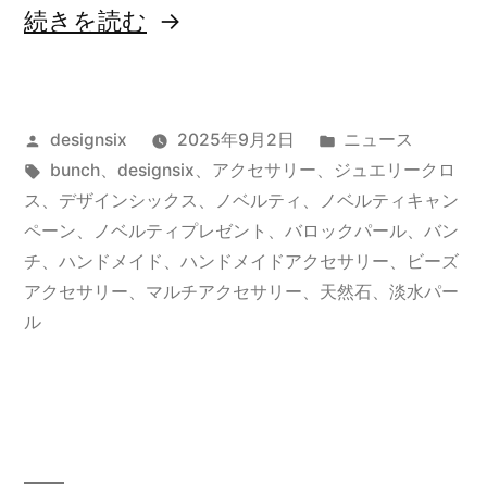
“【新
続きを読む
宿
ル
投
カ
designsix
2025年9月2日
ニュース
ミ
稿
タ
テ
bunch
、
designsix
、
アクセサリー
、
ジュエリークロ
ネ
者:
グ:
ゴ
ス
、
デザインシックス
、
ノベルティ
、
ノベルティキャン
店・
リ
ペーン
、
ノベルティプレゼント
、
バロックパール
、
バン
ー:
チ
、
ハンドメイド
、
ハンドメイドアクセサリー
、
ビーズ
NEWoMan
アクセサリー
、
マルチアクセサリー
、
天然石
、
淡水パー
横
ル
浜
POPUP】
bunch
ノ