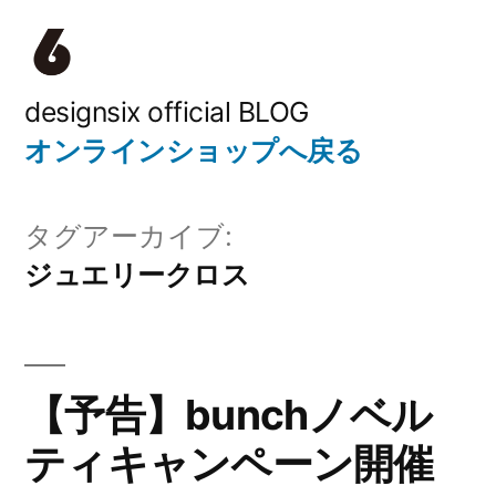
コ
ン
テ
designsix official BLOG
オンラインショップへ戻る
ン
ツ
タグアーカイブ:
へ
ジュエリークロス
ス
キ
ッ
【予告】bunchノベル
プ
ティキャンペーン開催