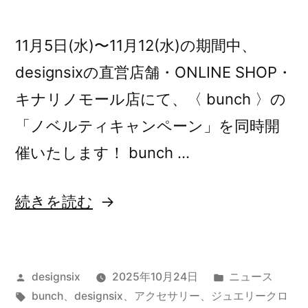
11月5日(水)〜11月12(水)の期間中、
designsixの直営店舗・ONLINE SHOP・
キナリノモール店にて、〈 bunch 〉の
「ノベルティキャンペーン」を同時開
催いたします！ bunch …
“【予
続きを読む
告】
bunch
投
カ
designsix
2025年10月24日
ニュース
ノ
稿
タ
テ
bunch
、
designsix
、
アクセサリー
、
ジュエリークロ