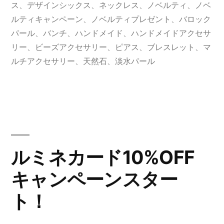
ベ
者:
グ:
ゴ
ス
、
デザインシックス
、
ネックレス
、
ノベルティ
、
ノベ
ル
リ
ルティキャンペーン
、
ノベルティプレゼント
、
バロック
ー:
パール
、
バンチ
、
ハンドメイド
、
ハンドメイドアクセサ
テ
リー
、
ビーズアクセサリー
、
ピアス
、
ブレスレット
、
マ
ィ
ルチアクセサリー
、
天然石
、
淡水パール
キ
ャ
ン
ペ
ルミネカード10%OFF
ー
キャンペーンスター
ン
開
ト！
催”