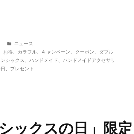
カ
日
ニュース
テ
、
お得
、
カラフル
、
キャンペーン
、
クーポン
、
ダブル
ゴ
インシックス
、
ハンドメイド
、
ハンドメイドアクセサリ
リ
の日
、
プレゼント
ー:
シックスの日」限定