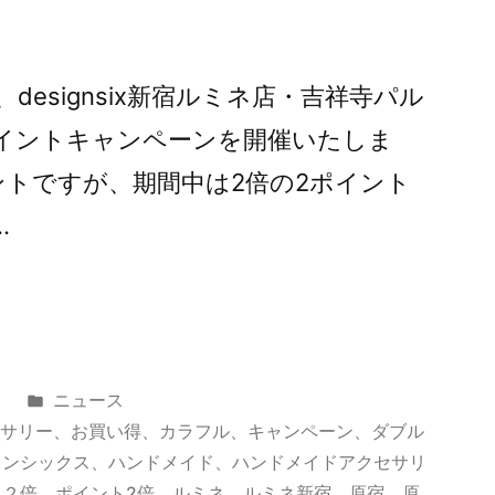
日間、designsix新宿ルミネ店・吉祥寺パル
イントキャンペーンを開催いたしま
イントですが、期間中は2倍の2ポイント
…
カ
日
ニュース
テ
セサリー
、
お買い得
、
カラフル
、
キャンペーン
、
ダブル
ゴ
インシックス
、
ハンドメイド
、
ハンドメイドアクセサリ
リ
ト２倍
、
ポイント2倍
、
ルミネ
、
ルミネ新宿
、
原宿
、
原