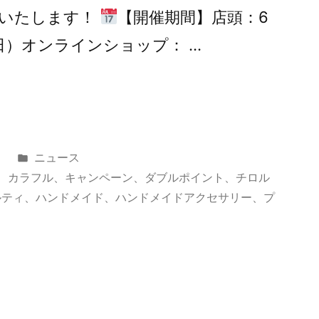
催いたします！
【開催期間】店頭：6
日）オンラインショップ： …
カ
日
ニュース
テ
、
カラフル
、
キャンペーン
、
ダブルポイント
、
チロル
ゴ
ルティ
、
ハンドメイド
、
ハンドメイドアクセサリー
、
プ
リ
ー: