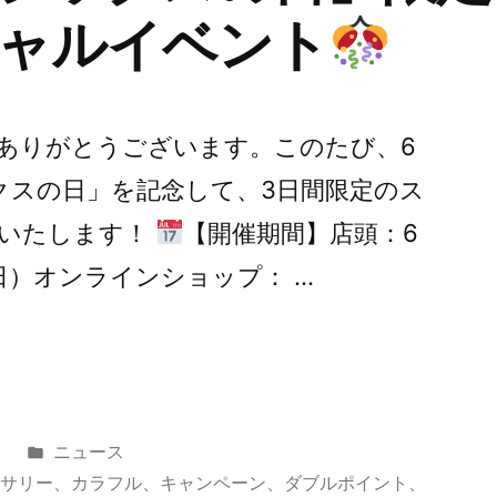
ャルイベント
ありがとうございます。このたび、6
クスの日」を記念して、3日間限定のス
催いたします！
【開催期間】店頭：6
日）オンラインショップ： …
カ
日
ニュース
テ
セサリー
、
カラフル
、
キャンペーン
、
ダブルポイント
、