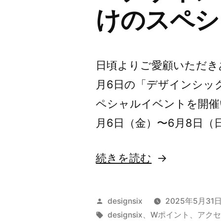
けのスペシ
日！”
の
日頃よりご愛顧いただき
月6日の「デザインシッ
ペシャルイベントを開
月6日（金）〜6月8日（
“「デ
続きを読む
ザ
イ
投
designsix
2025年5月31
ン
稿
タ
designsix
、
Wポイント
、
アク