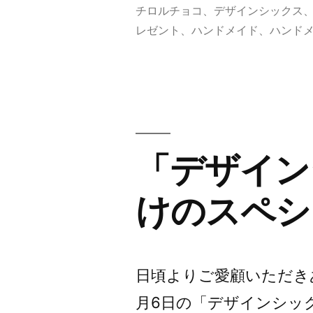
者:
グ:
チロルチョコ
、
デザインシックス
シ
レゼント
、
ハンドメイド
、
ハンド
ッ
ク
ス
の
日」
「デザイン
限
けのスペシ
定！
3
日
日頃よりご愛顧いただき
間
月6日の「デザインシッ