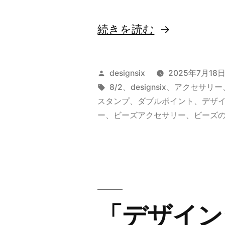
ン
開
“【予
続きを読む
催!”
告】
の
8
投
designsix
2025年7月18
月
稿
タ
8/2
、
designsix
、
アクセサリー
者:
グ:
スタンプ
、
ダブルポイント
、
デザ
2
ー
、
ビーズアクセサリー
、
ビーズ
日
は
ビ
ー
ズ
「デザイン
の