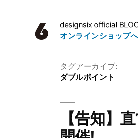
コ
ン
designsix official BLO
テ
オンラインショップ
ン
ツ
タグアーカイブ:
へ
ダブルポイント
ス
キ
ッ
【告知】直
プ
開催!