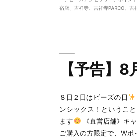
舗
宿店
、
吉祥寺
、
吉祥寺PARCO
、
吉
W
ポ
イ
ン
【予告】8
ト
キ
ャ
８日２日はビーズの日
ン
ンシックス！ということ
ペ
ます
《直営店舗》キャ
ー
ご購入の方限定で、Wポ