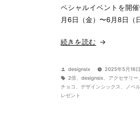
だ
ペシャルイベントを開
け
月6日（金）〜6月8日（
の
ス
“「デ
続きを読む
ペ
ザ
シ
イ
投
designsix
2025年5月16
ャ
ン
稿
タ
2倍
、
designsix
、
アクセサリー
者:
グ:
ル
チョコ
、
デザインシックス
、
ノベ
シ
レゼント
イ
ッ
ベ
ク
ン
ス
ト
の