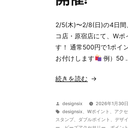
2/5(木)〜2/8(日)の4
コ店・原宿店にて、Wポ
す！ 通常500円で1ポ
お付けします
例）50 
“【告
続きを読む
知】
直
投
designsix
2026年1月30
営
稿
タ
designsix
、
Wポイント
、
アク
者:
グ:
スタンプ
、
ダブルポイント
、
デザ
店
ー
、
ビーズアクセサリー
、
ポイン