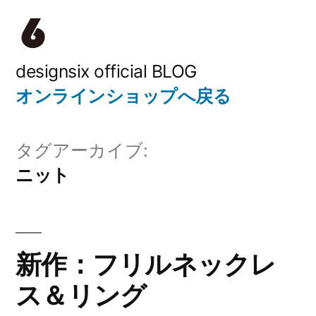
コ
ン
テ
designsix official BLOG
オンラインショップへ戻る
ン
ツ
タグアーカイブ:
へ
ニット
ス
キ
ッ
新作：フリルネックレ
プ
ス＆リング