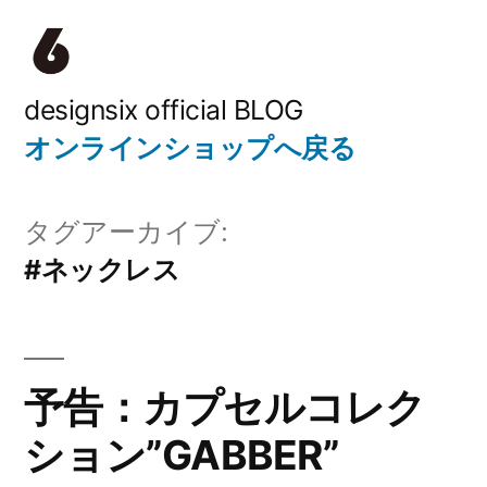
コ
ン
テ
designsix official BLOG
オンラインショップへ戻る
ン
ツ
タグアーカイブ:
へ
#ネックレス
ス
キ
ッ
予告：カプセルコレク
プ
ション”GABBER”