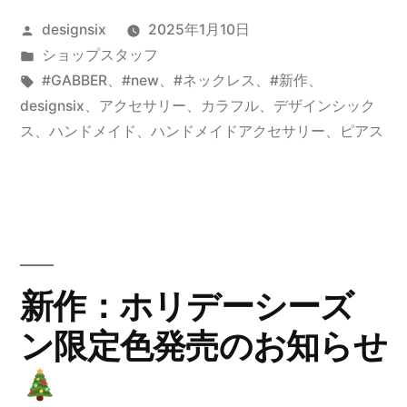
カ
投
designsix
2025年1月10日
プ
稿
カ
ショップスタッフ
セ
者:
テ
タ
#GABBER
、
#new
、
#ネックレス
、
#新作
、
ル
ゴ
グ:
designsix
、
アクセサリー
、
カラフル
、
デザインシック
リ
ス
、
ハンドメイド
、
ハンドメイドアクセサリー
、
ピアス
コ
ー:
レ
ク
シ
ョ
新作：ホリデーシーズ
ン”GABBER””
ン限定色発売のお知らせ
の