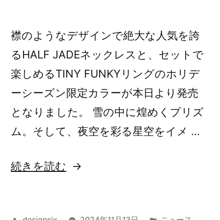
襟のようなデザインで絶大な人気を誇
るHALF JADEネックレスと、セットで
楽しめるTINY FUNKYリングのホリデ
ーシーズン限定カラーが本日より発売
となりました。 雪の中に煌めくプリズ
ム。そして、夜空を彩る星空をイメ …
“新
続きを読む
作：
ホ
投
カ
designsix
2024年11月13日
ニュース