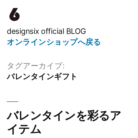
コ
ン
テ
designsix official BLOG
オンラインショップへ戻る
ン
ツ
タグアーカイブ:
へ
バレンタインギフト
ス
キ
ッ
バレンタインを彩るア
プ
イテム