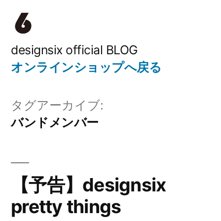
コ
ン
テ
designsix official BLOG
オンラインショップへ戻る
ン
ツ
タグアーカイブ:
へ
バンドメンバー
ス
キ
ッ
【予告】designsix
プ
pretty things