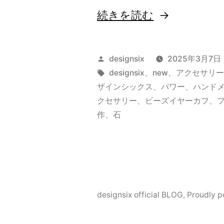
カ
“新
続きを読む
フ
作
登
場”
投
designsix
2025年3月7日
稿
タ
designsix
、
new
、
アクセサリ
の
者:
グ:
ザインシックス
、
パワー
、
ハンド
DEBRIS
クセサリー
、
ビーズイヤーカフ
、
イ
作
、
石
ヤ
ー
カ
フ”
designsix official BLOG
,
Proudly 
の