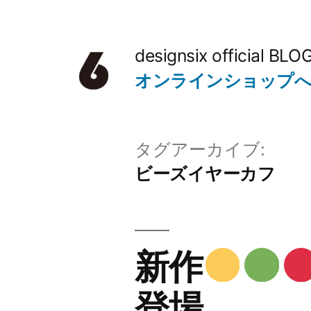
コ
ン
designsix official BLO
テ
オンラインショップ
ン
ツ
タグアーカイブ:
へ
ビーズイヤーカフ
ス
キ
ッ
新作
プ
登場