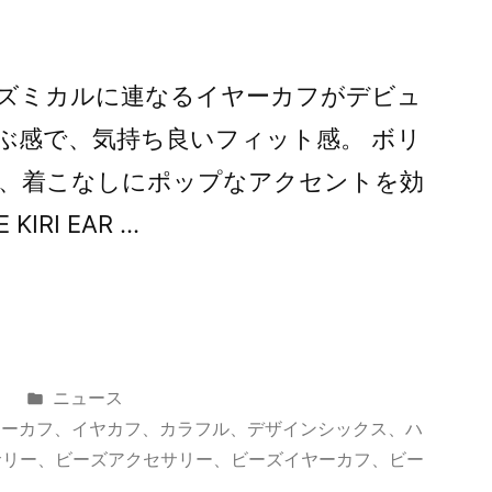
ズミカルに連なるイヤーカフがデビュ
ぶ感で、気持ち良いフィット感。 ボリ
、着こなしにポップなアクセントを効
IRI EAR …
カ
日
ニュース
テ
ヤーカフ
、
イヤカフ
、
カラフル
、
デザインシックス
、
ハ
ゴ
サリー
、
ビーズアクセサリー
、
ビーズイヤーカフ
、
ビー
リ