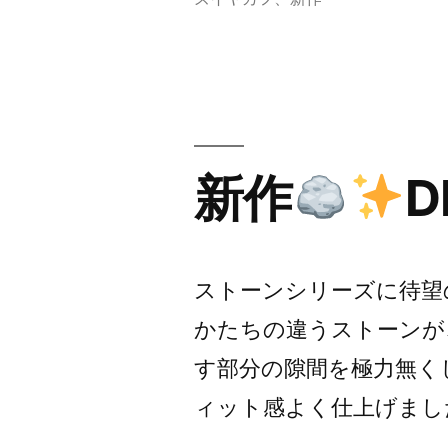
ボ
ー
ル
が
新作
D
連
な
ストーンシリーズに待望
る
かたちの違うストーンが
イ
す部分の隙間を極力無く
ヤ
ィット感よく仕上げました。 D
ー