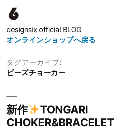
コ
ン
テ
designsix official BLOG
オンラインショップへ戻る
ン
ツ
タグアーカイブ:
へ
ビーズチョーカー
ス
キ
ッ
新作
TONGARI
プ
CHOKER&BRACELET