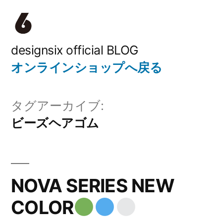
コ
ン
テ
designsix official BLOG
オンラインショップへ戻る
ン
ツ
タグアーカイブ:
へ
ビーズヘアゴム
ス
キ
ッ
NOVA SERIES NEW
プ
COLOR