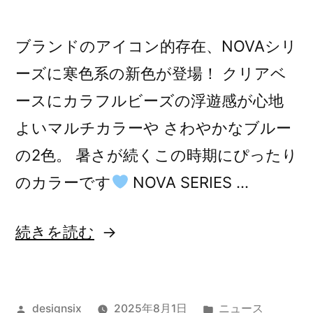
ブランドのアイコン的存在、NOVAシリ
ーズに寒色系の新色が登場！ クリアベ
ースにカラフルビーズの浮遊感が心地
よいマルチカラーや さわやかなブルー
の2色。 暑さが続くこの時期にぴったり
のカラーです
NOVA SERIES …
“NOVA
続きを読む
SERIES
NEW
投
カ
designsix
2025年8月1日
ニュース