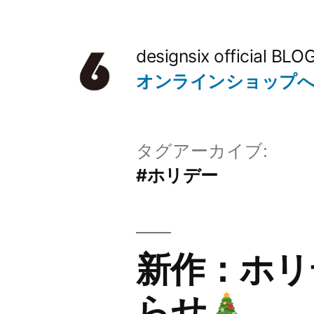
コ
ン
designsix official BLO
テ
オンラインショップ
ン
ツ
タグアーカイブ:
へ
#ホリデー
ス
キ
ッ
新作：ホリ
プ
らせ