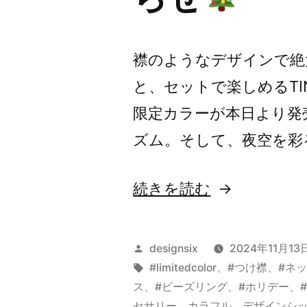
襟のようなデザインで絶大
と、セットで楽しめるTI
限定カラーが本日より発
ズム。そして、夜空を彩
“新
続きを読む
作：
ホ
投
designsix
2024年11月13
リ
稿
タ
#limitedcolor
、
#つけ襟
、
#ネ
者:
グ:
ス
、
#ビーズリング
、
#ホリデー
、
デ
セサリー
、
カラフル
、
デザインシ