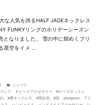
な人気を誇るHALF JADEネックレス
NY FUNKYリングのホリデーシーズン
売となりました。 雪の中に煌めくプリ
る星空をイメ …
カ
日
ニュース
テ
ックレス
、
＃ビーズアクセサリー
、
#ビーズネックレ
ゴ
#白
、
#襟ネックレス
、
#限定色
、
#黒
、
designsix
、
アク
リ
ックス
、
ハンドメイド
、
ハンドメイドアクセサリー
、
リ