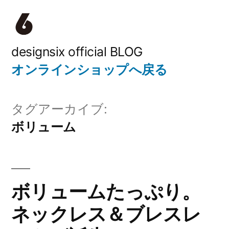
コ
ン
テ
designsix official BLOG
オンラインショップへ戻る
ン
ツ
タグアーカイブ:
へ
ボリューム
ス
キ
ッ
ボリュームたっぷり。
プ
ネックレス＆ブレスレ