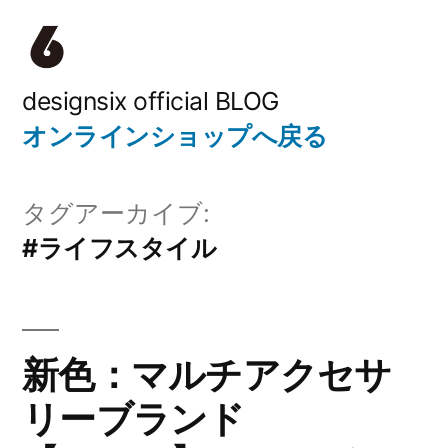
コ
ン
テ
designsix official BLOG
オンラインショップへ戻る
ン
ツ
タグアーカイブ:
へ
#ライフスタイル
ス
キ
ッ
新色：マルチアクセサ
プ
リーブランド