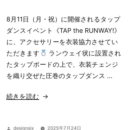
8月11日（月・祝）に開催されるタップ
ダンスイベント《TAP the RUNWAY!》
に、アクセサリーを衣装協力させてい
ただきます
ランウェイ状に設置され
たタップボードの上で、衣装チェンジ
を織り交ぜた圧巻のタップダンス …
“【EVENT】
続きを読む
タ
ッ
投
designsix
2025年7月24日