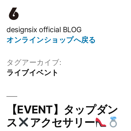
コ
ン
テ
designsix official BLOG
オンラインショップへ戻る
ン
ツ
タグアーカイブ:
へ
ライブイベント
ス
キ
ッ
【EVENT】タップダン
プ
ス
アクセサリー