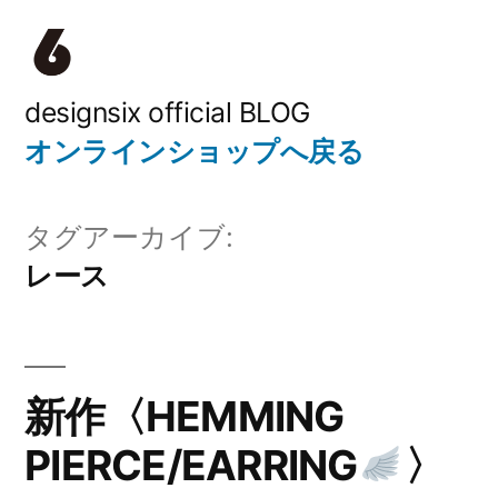
コ
ン
テ
designsix official BLOG
オンラインショップへ戻る
ン
ツ
タグアーカイブ:
へ
レース
ス
キ
ッ
新作〈HEMMING
プ
PIERCE/EARRING
〉