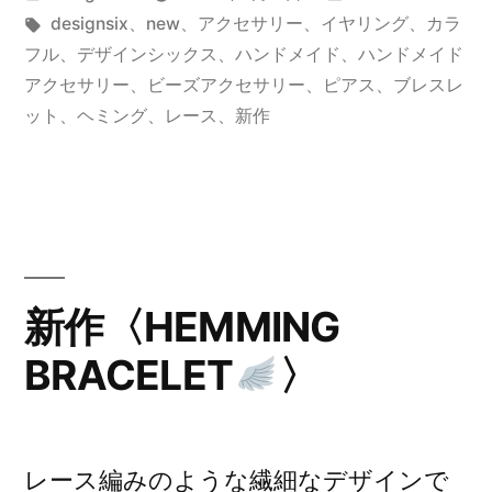
PIERCE/EARRING
稿
タ
テ
designsix
、
new
、
アクセサリー
、
イヤリング
、
カラ
者:
グ:
ゴ
フル
、
デザインシックス
、
ハンドメイド
、
ハンドメイド
〉”
リ
アクセサリー
、
ビーズアクセサリー
、
ピアス
、
ブレスレ
ー:
ット
、
ヘミング
、
レース
、
新作
の
新作〈HEMMING
BRACELET
〉
レース編みのような繊細なデザインで