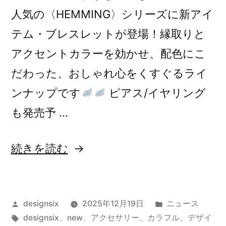
人気の〈HEMMING〉シリーズに新アイ
テム・ブレスレットが登場！縁取りと
アクセントカラーを効かせ、配色にこ
だわった、おしゃれ心をくすぐるライ
ンナップです
ピアス/イヤリング
も発売予 …
“新
続きを読む
作
〈HEMMING
投
カ
designsix
2025年12月19日
ニュース
BRACELET
稿
タ
テ
designsix
、
new
、
アクセサリー
、
カラフル
、
デザイ