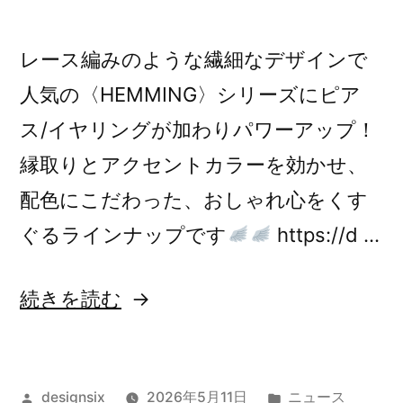
レース編みのような繊細なデザインで
人気の〈HEMMING〉シリーズにピア
ス/イヤリングが加わりパワーアップ！
縁取りとアクセントカラーを効かせ、
配色にこだわった、おしゃれ心をくす
ぐるラインナップです
https://d …
“新
続きを読む
作
〈HEMMING
投
カ
designsix
2026年5月11日
ニュース