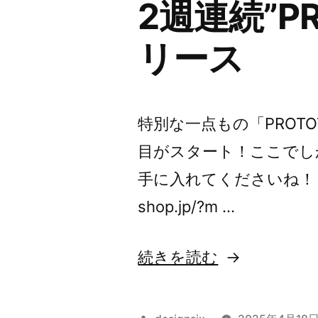
2週連続”P
ー
ン
リース
予
告”
特別な一点もの「PROT
の
目がスタート！ここでし
手に入れてくださいね！ PROTO
shop.jp/?m …
“2
続きを読む
週
連