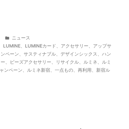
カ
ニュース
テ
、
LUMINE
、
LUMINEカード
、
アクセサリー
、
アップサ
ゴ
ャンペーン
、
サスティナブル
、
デザインシックス
、
ハン
リ
リー
、
ビーズアクセサリー
、
リサイクル
、
ルミネ
、
ルミ
ー:
キャンペーン
、
ルミネ新宿
、
一点もの
、
再利用
、
新宿ル