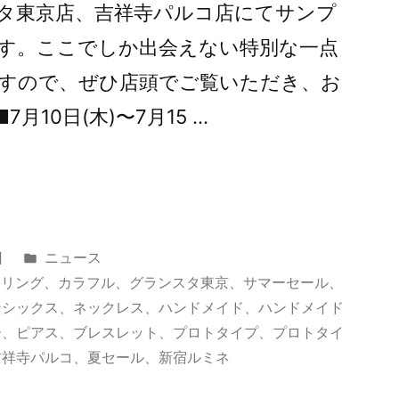
タ東京店、吉祥寺パルコ店にてサンプ
す。ここでしか出会えない特別な一点
すので、ぜひ店頭でご覧いただき、お
月10日(木)〜7月15 …
カ
日
ニュース
テ
ヤリング
、
カラフル
、
グランスタ東京
、
サマーセール
、
ゴ
ンシックス
、
ネックレス
、
ハンドメイド
、
ハンドメイド
リ
ー
、
ピアス
、
ブレスレット
、
プロトタイプ
、
プロトタイ
ー:
吉祥寺パルコ
、
夏セール
、
新宿ルミネ