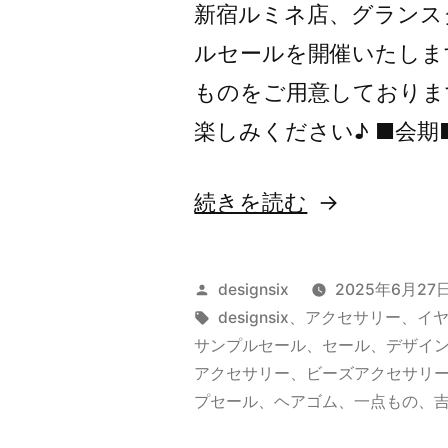
新宿ルミネ店、グランス
ルセールを開催いたしま
ものをご用意しておりま
楽しみください♪ ■会期■7
“夏
続きを読む
の
SAMPLE
投
designsix
2025年6月27
SALE
稿
タ
designsix
、
アクセサリー
、
イ
者:
グ:
サンプルセール
、
セール
、
デザイ
アクセサリー
、
ビーズアクセサリ
”
プセール
、
ヘアゴム
、
一点もの
、
の