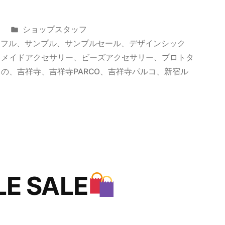
カ
ショップスタッフ
テ
ラフル
、
サンプル
、
サンプルセール
、
デザインシック
ゴ
ドメイドアクセサリー
、
ビーズアクセサリー
、
プロトタ
リ
もの
、
吉祥寺
、
吉祥寺PARCO
、
吉祥寺パルコ
、
新宿ル
ー:
E SALE