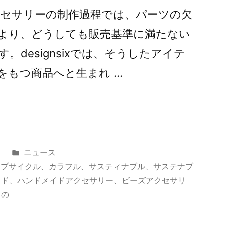
クセサリーの制作過程では、パーツの欠
より、どうしても販売基準に満たない
designsixでは、そうしたアイテ
をもつ商品へと生まれ …
カ
日
ニュース
テ
ップサイクル
、
カラフル
、
サスティナブル
、
サステナブ
ゴ
イド
、
ハンドメイドアクセサリー
、
ビーズアクセサリ
リ
もの
ー: