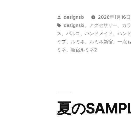
知】
新
投
designsix
2026年1月16日
宿
稿
タ
designsix
、
アクセサリー
、
カ
者:
グ:
ス
、
パルコ
、
ハンドメイド
、
ハン
店・
イプ
、
ルミネ
、
ルミネ新宿
、
一点
吉
ミネ
、
新宿ルミネ2
祥
寺
店
SAMPLE
夏のSAMPL
SALE”
の