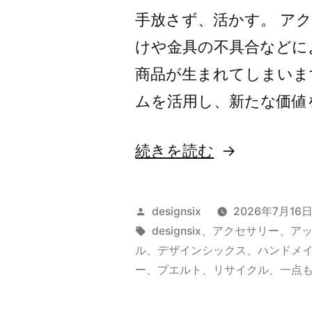
手放さず、活かす。 ア
けや金具の不具合などに
商品が生まれてしまいます。
ムを活用し、新たな価値
“designsix
続きを読む
Upcycle
Project”
投
designsix
2026年7月16
の
稿
タ
designsix
、
アクセサリー
、
ア
者:
グ:
ル
、
デザインシックス
、
ハンドメ
ー
、
プエルト
、
リサイクル
、
一点