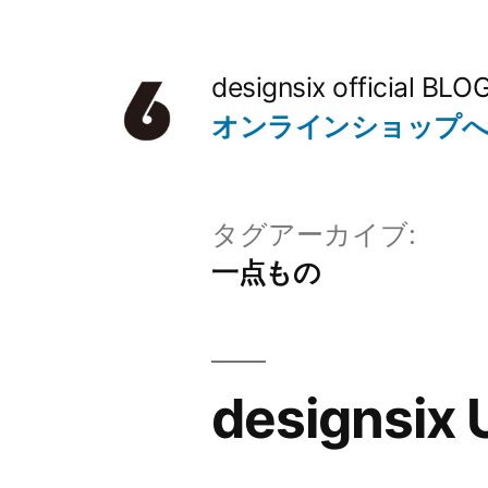
コ
ン
designsix official BLO
テ
オンラインショップ
ン
ツ
タグアーカイブ:
へ
一点もの
ス
キ
ッ
designsix 
プ