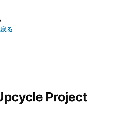
G
へ戻る
Upcycle Project