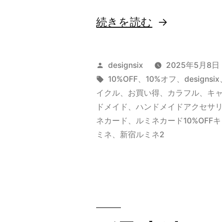
“【新
続きを読む
宿
ル
投
designsix
2025年5月8日
ミ
稿
タ
10%OFF
、
10%オフ
、
designsix
者:
グ:
イクル
、
お買い得
、
カラフル
、
キ
ネ
ドメイド
、
ハンドメイドアクセサ
店】
ネカード
、
ルミネカード10%OFF
ミネ
、
新宿ルミネ2
10%OFF
キ
ャ
ン
ペ