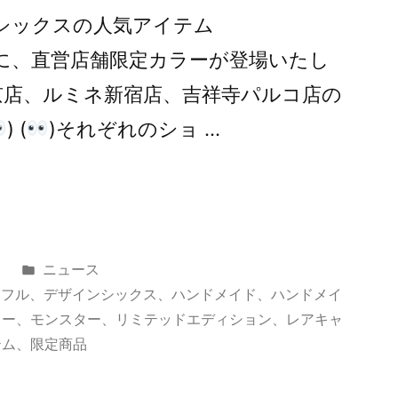
インシックスの人気アイテム
ズに、直営店舗限定カラーが登場いたし
店、ルミネ新宿店、吉祥寺パルコ店の
) (
)それぞれのショ …
カ
日
ニュース
テ
ラフル
、
デザインシックス
、
ハンドメイド
、
ハンドメイ
ゴ
リー
、
モンスター
、
リミテッドエディション
、
レアキャ
リ
テム
、
限定商品
ー: