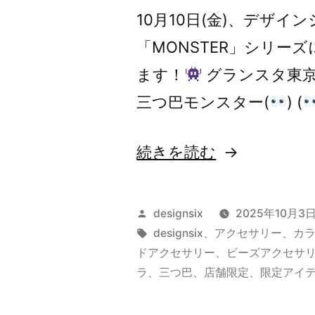
10月10日(金)、デザ
「MONSTER」シリー
ます！
グランスタ東京
三つ巴モンスター(
) (
“【予
続きを読む
告】
店
投
designsix
2025年10月3
舗
稿
タ
designsix
、
アクセサリー
、
カ
者:
グ:
ドアクセサリー
、
ビーズアクセサ
限
ラ
、
三つ巴
、
店舗限定
、
限定アイ
定