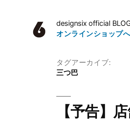
コ
ン
designsix official BLO
テ
オンラインショップ
ン
ツ
タグアーカイブ:
へ
三つ巴
ス
キ
ッ
【予告】店
プ