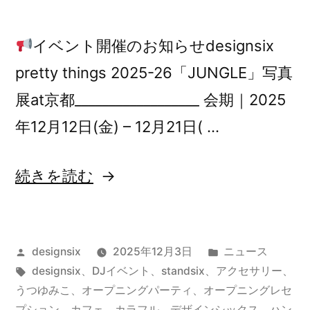
イベント開催のお知らせdesignsix
pretty things 2025-26「JUNGLE」写真
展at京都__________________ 会期｜2025
年12月12日(金) – 12月21日( …
“【告
続きを読む
知】
JUNGLE
投
カ
designsix
2025年12月3日
ニュース
写
稿
タ
テ
designsix
、
DJイベント
、
standsix
、
アクセサリー
、
真
者:
グ:
ゴ
うつゆみこ
、
オープニングパーティ
、
オープニングレセ
リ
プション
、
カフェ
、
カラフル
、
デザインシックス
、
ハン