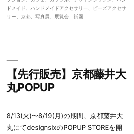
展
ー:
ドメイド
、
ハンドメイドアクセサリー
、
ビーズアクセサ
at
リー
、
京都
、
写真展
、
展覧会
、
祇園
京
都”
の
【先行販売】京都藤井大
丸POPUP
8/13(火)〜8/19(月)の期間、京都藤井大
丸にてdesignsixのPOPUP STOREを開