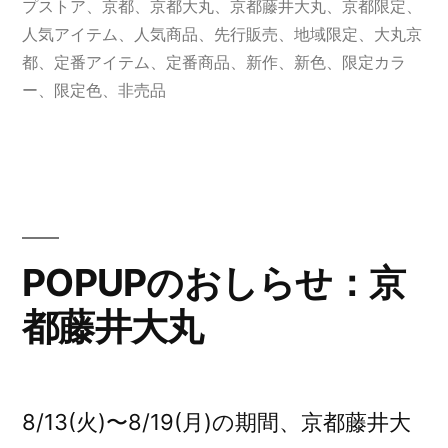
プストア
、
京都
、
京都大丸
、
京都藤井大丸
、
京都限定
、
井
人気アイテム
、
人気商品
、
先行販売
、
地域限定
、
大丸京
都
、
定番アイテム
、
定番商品
、
新作
、
新色
、
限定カラ
大
ー
、
限定色
、
非売品
丸
POPUP”
の
POPUPのおしらせ：京
都藤井大丸
8/13(火)〜8/19(月)の期間、京都藤井大