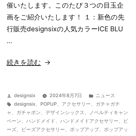
催いたします。このたび３つの目玉企
画をご紹介いたします！ １：新色の先
行販売designsixの人気カラーICE BLU
…
“【先
続きを読む
行
販
投
カ
designsix
2024年8月7日
ニュース
売】
稿
タ
テ
designsix
、
POPUP
、
アクセサリー
、
ガチャガチ
京
者:
グ:
ゴ
ャ
、
ガチャポン
、
デザインシックス
、
ノベルティキャン
都
リ
ペーン
、
ハンドメイド
、
ハンドメイドアクセサリー
、
ビ
ー:
ーズ
、
ビーズアクセサリー
、
ポップアップ
、
ポップアッ
藤