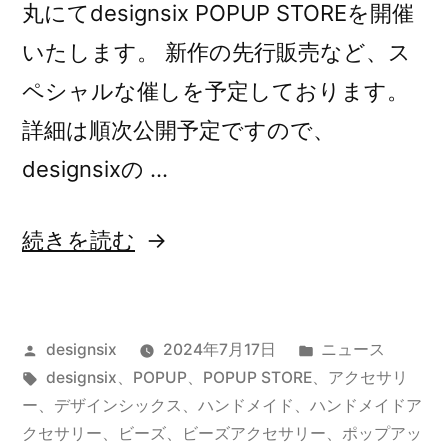
丸にてdesignsix POPUP STOREを開催
いたします。 新作の先行販売など、ス
ペシャルな催しを予定しております。
詳細は順次公開予定ですので、
designsixの …
“POPUP
続きを読む
の
お
投
カ
designsix
2024年7月17日
ニュース
し
稿
タ
テ
designsix
、
POPUP
、
POPUP STORE
、
アクセサリ
ら
者:
グ:
ゴ
ー
、
デザインシックス
、
ハンドメイド
、
ハンドメイドア
せ：
リ
クセサリー
、
ビーズ
、
ビーズアクセサリー
、
ポップアッ