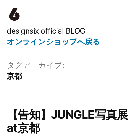
コ
ン
テ
designsix official BLOG
オンラインショップへ戻る
ン
ツ
タグアーカイブ:
へ
京都
ス
キ
ッ
【告知】JUNGLE写真展
プ
at京都