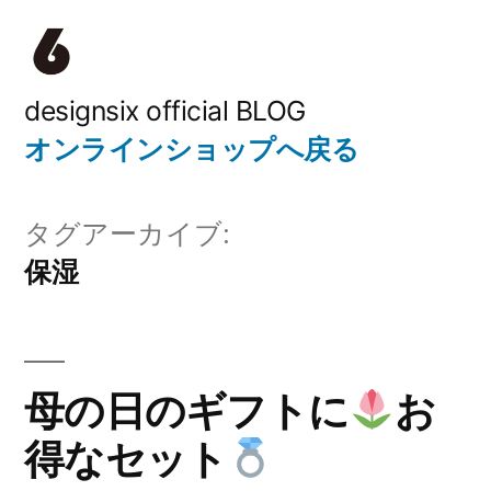
コ
ン
テ
designsix official BLOG
オンラインショップへ戻る
ン
ツ
タグアーカイブ:
へ
保湿
ス
キ
ッ
母の日のギフトに
お
プ
得なセット