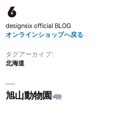
コ
ン
テ
designsix official BLOG
オンラインショップへ戻る
ン
ツ
タグアーカイブ:
へ
北海道
ス
キ
ッ
旭山動物園
プ