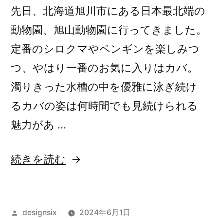
先日、北海道旭川市にある日本最北端の
動物園、旭山動物園に行ってきました。
定番のシロクマやペンギンを楽しみつ
つ、やはり一番のお気に入りはカバ。
濁りきった水槽の中を優雅に泳ぎ続け
るカバの姿は何時間でも見続けられる
魅力があ …
“旭
続きを読む
山
動
投
designsix
2024年6月1日
物