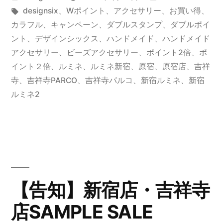
営
稿
タ
テ
designsix
、
Wポイント
、
アクセサリー
、
お買い得
、
店
者:
グ:
ゴ
カラフル
、
キャンペーン
、
ダブルスタンプ
、
ダブルポイ
舗
リ
ント
、
デザインシックス
、
ハンドメイド
、
ハンドメイド
ー:
アクセサリー
、
ビーズアクセサリー
、
ポイント2倍
、
ポ
W
イント２倍
、
ルミネ
、
ルミネ新宿
、
原宿
、
原宿店
、
吉祥
ポ
寺
、
吉祥寺PARCO
、
吉祥寺パルコ
、
新宿ルミネ
、
新宿
ルミネ2
イ
ン
ト
キ
ャ
【告知】新宿店・吉祥寺
ン
店SAMPLE SALE
ペ