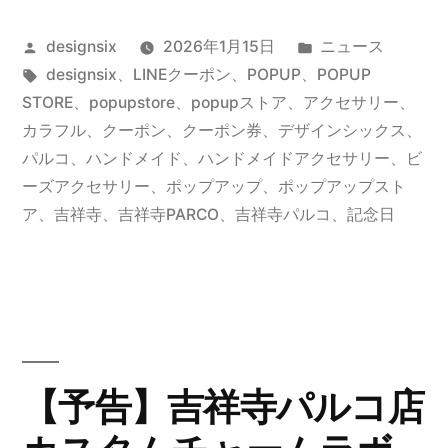
吉
投
カ
designsix
2026年1月15日
ニュース
祥
稿
タ
テ
designsix
、
LINEクーポン
、
POPUP
、
POPUP
寺
者:
グ:
ゴ
STORE
、
popupstore
、
popupストア
、
アクセサリー
、
パ
リ
カラフル
、
クーポン
、
クーポン券
、
デザインシックス
、
ー:
パルコ
、
ハンドメイド
、
ハンドメイドアクセサリー
、
ビ
ル
ーズアクセサリー
、
ポップアップ
、
ポップアップスト
コ
ア
、
吉祥寺
、
吉祥寺PARCO
、
吉祥寺パルコ
、
記念日
折
り
返
し
【予告】吉祥寺パルコ店
キ
ャ