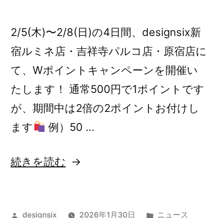
2/5(木)〜2/8(日)の4日間、designsix新
宿ルミネ店・吉祥寺パルコ店・原宿店に
て、Wポイントキャンペーンを開催い
たします！ 通常500円で1ポイントです
が、期間中は2倍の2ポイントお付けし
ます
例）50 …
“【告
続きを読む
知】
直
投
カ
designsix
2026年1月30日
ニュース