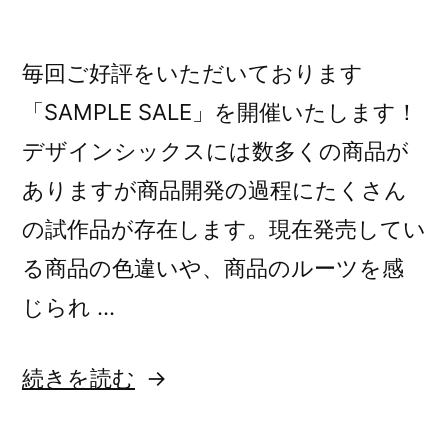
ー
ン
毎回ご好評をいただいております
開
「SAMPLE SALE」を開催いたします！
催!”
デザインシックスには数多くの商品が
の
ありますが商品開発の過程にたくさん
の試作品が存在します。現在発売してい
る商品の色違いや、商品のルーツを感
じられ …
“【告
続きを読む
知】