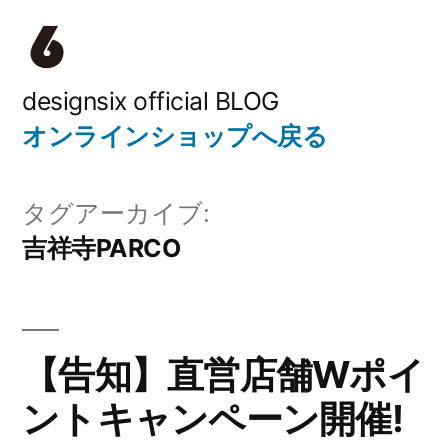
コ
ン
テ
designsix official BLOG
オンラインショップへ戻る
ン
ツ
タグアーカイブ:
へ
吉祥寺PARCO
ス
キ
ッ
【告知】直営店舗Wポイ
プ
ントキャンペーン開催!