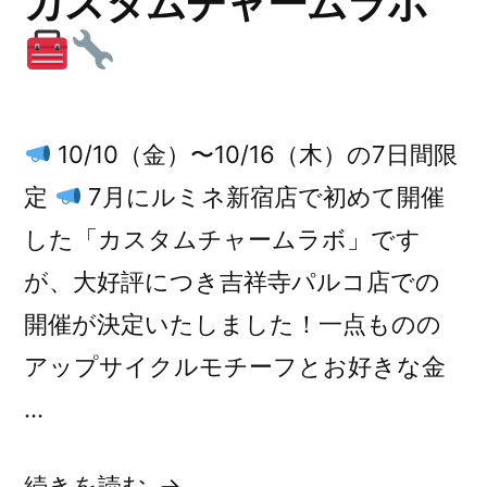
カスタムチャームラボ
ン
ペ
ー
10/10（金）〜10/16（木）の7日間限
ン”
定
7月にルミネ新宿店で初めて開催
の
した「カスタムチャームラボ」です
が、大好評につき吉祥寺パルコ店での
開催が決定いたしました！一点ものの
アップサイクルモチーフとお好きな金
…
“【予
続きを読む