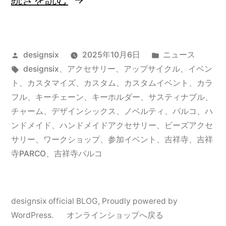
告】
吉
投
カ
designsix
2025年10月6日
ニュース
祥
稿
タ
テ
designsix
、
アクセサリー
、
アップサイクル
、
イベン
寺
者:
グ:
ゴ
ト
、
カスタマイズ
、
カスタム
、
カスタムイベント
、
カラ
パ
リ
フル
、
キーチェーン
、
キーホルダー
、
サスティナブル
、
ー:
チャーム
、
デザインシックス
、
ノベルティ
、
パルコ
、
ハ
ル
ンドメイド
、
ハンドメイドアクセサリー
、
ビーズアクセ
コ
サリー
、
ワークショップ
、
参加イベント
、
吉祥寺
、
吉祥
寺PARCO
、
吉祥寺パルコ
店
カ
ス
designsix official BLOG
,
Proudly powered by
タ
WordPress.
オンラインショップへ戻る