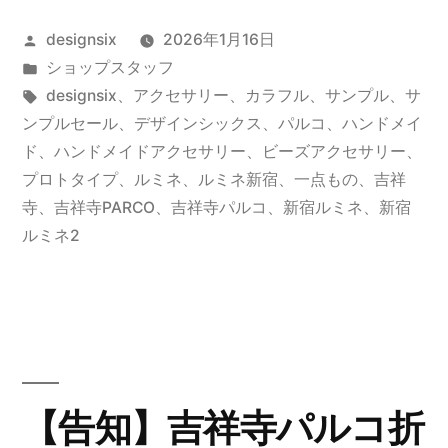
新
投
designsix
2026年1月16日
宿
稿
カ
ショップスタッフ
店・
者:
テ
タ
designsix
、
アクセサリー
、
カラフル
、
サンプル
、
サ
吉
ゴ
グ:
ンプルセール
、
デザインシックス
、
パルコ
、
ハンドメイ
リ
ド
、
ハンドメイドアクセサリー
、
ビーズアクセサリー
、
祥
ー:
プロトタイプ
、
ルミネ
、
ルミネ新宿
、
一点もの
、
吉祥
寺
寺
、
吉祥寺PARCO
、
吉祥寺パルコ
、
新宿ルミネ
、
新宿
ルミネ2
店
SAMPLE
SALE”
の
【告知】吉祥寺パルコ折