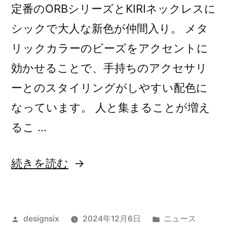
定番のORBシリーズとKIRIネックレスに
シックで大人な新色が仲間入り。 メタ
リックカラーのビーズをアクセントに
効かせることで、手持ちのアクセサリ
”
ーとのスタイリングがしやすい配色に
の
なっています。 人と集まることが増え
るこ …
“定
続きを読む
番
人
投
カ
designsix
2024年12月6日
ニュース
気