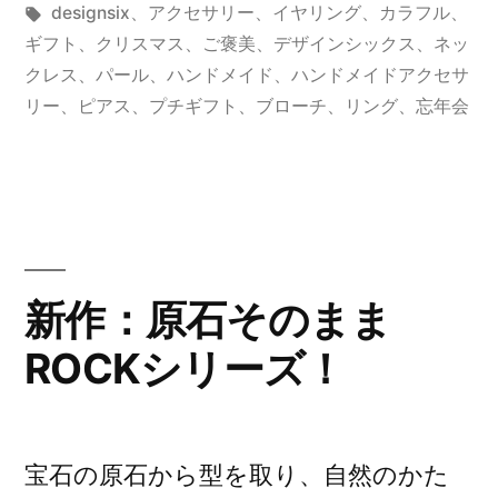
稿
タ
テ
designsix
、
アクセサリー
、
イヤリング
、
カラフル
、
ア
者:
グ:
ゴ
ギフト
、
クリスマス
、
ご褒美
、
デザインシックス
、
ネッ
イ
リ
クレス
、
パール
、
ハンドメイド
、
ハンドメイドアクセサ
ー:
リー
、
ピアス
、
プチギフト
、
ブローチ
、
リング
、
忘年会
テ
ム
に
新
色
新作：原石そのまま
登
ROCKシリーズ！
場！”
の
宝石の原石から型を取り、自然のかた