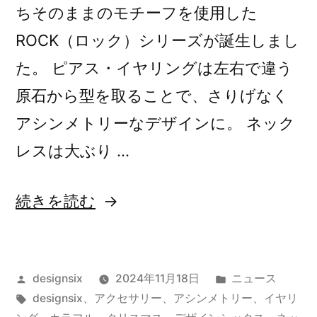
ちそのままのモチーフを使用した
ROCK（ロック）シリーズが誕生しまし
た。 ピアス・イヤリングは左右で違う
原石から型を取ることで、さりげなく
アシンメトリーなデザインに。 ネック
レスは大ぶり …
“新
続きを読む
作：
原
投
カ
designsix
2024年11月18日
ニュース
石
稿
タ
テ
designsix
、
アクセサリー
、
アシンメトリー
、
イヤリ
そ