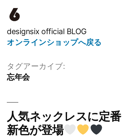
コ
ン
テ
designsix official BLOG
オンラインショップへ戻る
ン
ツ
タグアーカイブ:
へ
忘年会
ス
キ
ッ
人気ネックレスに定番
プ
新色が登場