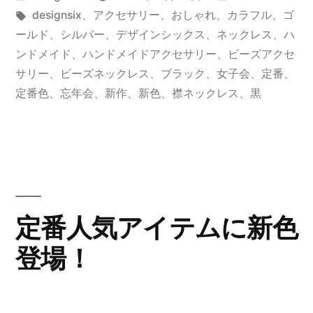
ッ
稿
タ
テ
designsix
、
アクセサリー
、
おしゃれ
、
カラフル
、
ゴ
ク
者:
グ:
ゴ
ールド
、
シルバー
、
デザインシックス
、
ネックレス
、
ハ
レ
リ
ンドメイド
、
ハンドメイドアクセサリー
、
ビーズアクセ
ー:
サリー
、
ビーズネックレス
、
ブラック
、
女子会
、
定番
、
ス
定番色
、
忘年会
、
新作
、
新色
、
襟ネックレス
、
黒
に
定
番
新
色
定番人気アイテムに新色
が
登場！
登
場