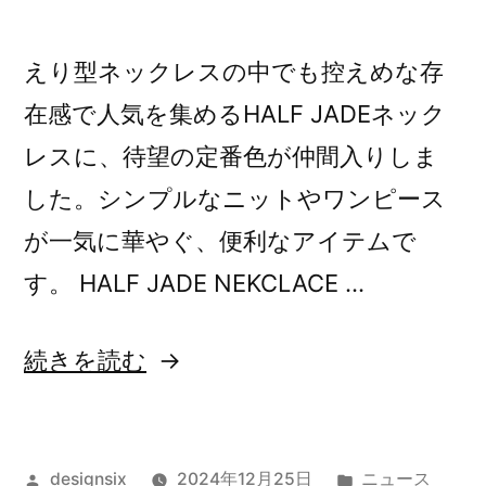
えり型ネックレスの中でも控えめな存
在感で人気を集めるHALF JADEネック
レスに、待望の定番色が仲間入りしま
した。シンプルなニットやワンピース
が一気に華やぐ、便利なアイテムで
す。 HALF JADE NEKCLACE …
“人
続きを読む
気
ネ
投
カ
designsix
2024年12月25日
ニュース