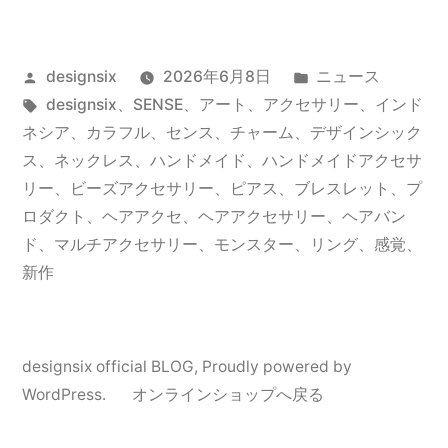
Collection
“SENSE”
投
カ
designsix
2026年6月8日
ニュース
ま
稿
タ
テ
designsix
、
SENSE
、
アート
、
アクセサリー
、
インド
も
者:
グ:
ゴ
ネシア
、
カラフル
、
センス
、
チャーム
、
デザインシック
な
リ
ス
、
ネックレス
、
ハンドメイド
、
ハンドメイドアクセサ
ー:
リー
、
ビーズアクセサリー
、
ピアス
、
ブレスレット
、
プ
く
ロダクト
、
ヘアアクセ
、
ヘアアクセサリー
、
ヘアバン
ス
ド
、
マルチアクセサリー
、
モンスター
、
リング
、
感覚
、
新作
タ
ー
ト
designsix official BLOG
,
Proudly powered by
WordPress.
オンラインショップへ戻る
”