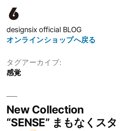
コ
ン
テ
designsix official BLOG
オンラインショップへ戻る
ン
ツ
タグアーカイブ:
へ
感覚
ス
キ
ッ
New Collection
プ
“SENSE” まもなくスタ