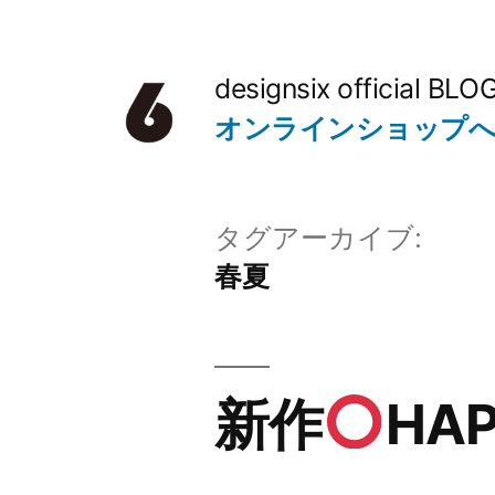
コ
ン
designsix official BLO
テ
オンラインショップ
ン
ツ
タグアーカイブ:
へ
春夏
ス
キ
ッ
新作
HAP
プ