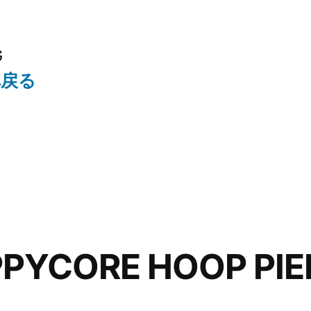
G
へ戻る
PYCORE HOOP PIE