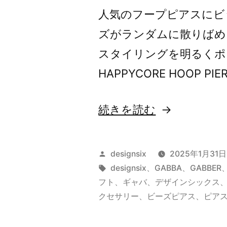
人気のフープピアスにビ
ズがランダムに散りばめ
スタイリングを明るくポ
HAPPYCORE HOOP PIERC
“新
続きを読む
作
投
designsix
2025年1月31日
HAPPYCORE
稿
タ
designsix
、
GABBA
、
GABBER
者:
グ:
フト
、
ギャバ
、
デザインシックス
HOOP
クセサリー
、
ビーズピアス
、
ピア
PIERCE”