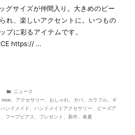
ッグサイズが仲間入り。大きめのビー
られ、楽しいアクセントに。いつもの
ップに彩るアイテムです。
E https:// …
カ
ニュース
テ
、
new
、
アクセサリー
、
おしゃれ
、
ガバ
、
カラフル
、
ギ
ゴ
、
ハンドメイド
、
ハンドメイドアクセサリー
、
ビーズア
リ
ス
、
フープピアス
、
プレゼント
、
新作
、
春夏
ー: