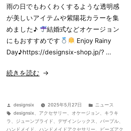
雨の日でもわくわくするような透明感
が美しいアイテムや紫陽花カラーを集
めました♪
結婚式などオケージョン
にもおすすめです
Enjoy Rainy
Day♪https://designsix-shop.jp/? …
“Enjoy
続きを読む
Rainy
Day♪”
投
カ
designsix
2025年5月27日
ニュース
の
稿
タ
テ
designsix
、
アクセサリー
、
オケージョン
、
キラキ
者:
グ:
ゴ
ラ
、
ジューンブライド
、
デザインシックス
、
パープル
、
リ
ハンドメイド
、
ハンドメイドアクセサリー
、
ビーズアク