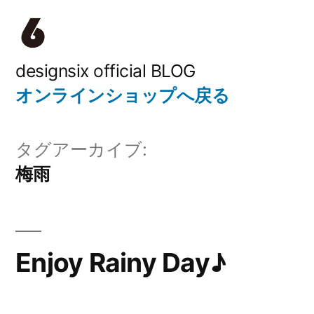
コ
ン
テ
designsix official BLOG
オンラインショップへ戻る
ン
ツ
タグアーカイブ:
へ
梅雨
ス
キ
ッ
Enjoy Rainy Day♪
プ